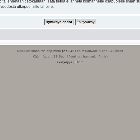
to tallennetaan tietokantaan. Tätä tietoa ei anneta kolmannelle osapuolelle ilman s
uodosta ulkopuolisille tahoille.
Keskustelufoorumin ohjelmisto
phpBB
® Forum Software © phpBB Limited
Käännös: phpBB Suomi (lurttinen, harritapio, Pettis)
Yksityisyys
|
Ehdot