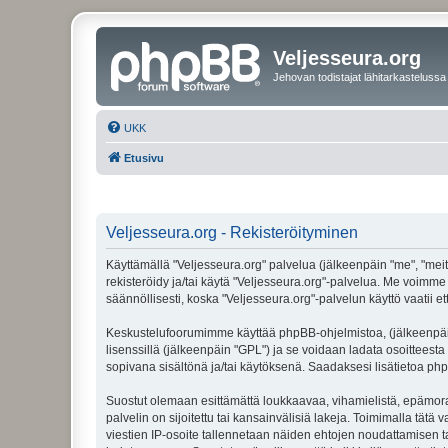
Veljesseura.org
Jehovan todistajat lähitarkastelussa
UKK
Etusivu
Veljesseura.org - Rekisteröityminen
Käyttämällä "Veljesseura.org" palvelua (jälkeenpäin "me", "meitä
rekisteröidy ja/tai käytä "Veljesseura.org"-palvelua. Me voi
säännöllisesti, koska "Veljesseura.org"-palvelun käyttö vaatii e
Keskustelufoorumimme käyttää phpBB-ohjelmistoa, (jälkeenpäin 
lisenssillä (jälkeenpäin "GPL") ja se voidaan ladata osoitteesta
sopivana sisältönä ja/tai käytöksenä. Saadaksesi lisätietoa php
Suostut olemaan esittämättä loukkaavaa, vihamielistä, epämoraa
palvelin on sijoitettu tai kansainvälisiä lakeja. Toimimalla tätä 
viestien IP-osoite tallennetaan näiden ehtojen noudattamisen tar