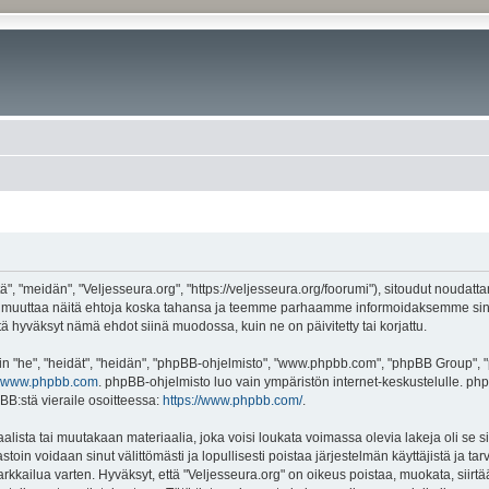
", "meidän", "Veljesseura.org", "https://veljesseura.org/foorumi"), sitoudut noudatt
mme muuttaa näitä ehtoja koska tahansa ja teemme parhaamme informoidaksemme sin
ttä hyväksyt nämä ehdot siinä muodossa, kuin ne on päivitetty tai korjattu.
"he", "heidät", "heidän", "phpBB-ohjelmisto", "www.phpbb.com", "phpBB Group", "ph
www.phpbb.com
. phpBB-ohjelmisto luo vain ympäristön internet-keskustelulle. php
BB:stä vieraile osoitteessa:
https://www.phpbb.com/
.
lista tai muutakaan materiaalia, joka voisi loukata voimassa olevia lakeja oli se 
vastoin voidaan sinut välittömästi ja lopullisesti poistaa järjestelmän käyttäjistä ja t
kkailua varten. Hyväksyt, että "Veljesseura.org" on oikeus poistaa, muokata, siirtää