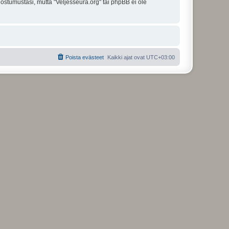
uostumustasi, mutta "Veljesseura.org" tai phpBB ei ole
Poista evästeet
Kaikki ajat ovat
UTC+03:00