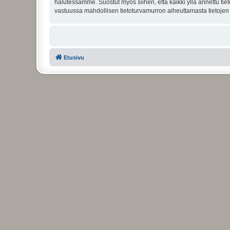
halutessamme. Suostut myös siihen, että kaikki yllä annettu tie
vastuussa mahdollisen tietoturvamurron aiheuttamasta tietojen v
Etusivu