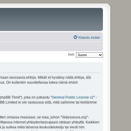
Kirjaudu sisään
Kieli:
amaan seuraavia ehtoja. Mikäli et hyväksy näitä ehtoja, älä
ua. On kuitenkin suositeltavaa lukea nämä ehdot
pBB Tiimit"), joka on julkaistu "
General Public License v2
" -
BB Limited ei ole vastuussa siitä, mitä sallimme tai kiellämme
sitten omassa maassasi, se maa, johon "Veljesseura.org"-
arvittaessa internet-yhteydentarjoajaasi otetaan yhteyttä. Kaikkien
 ja sulkea mikä tahansa keskusteluketju tai viesti niin