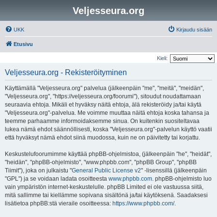
Veljesseura.org
UKK
Kirjaudu sisään
Etusivu
Kieli:
Veljesseura.org - Rekisteröityminen
Käyttämällä "Veljesseura.org" palvelua (jälkeenpäin "me", "meitä", "meidän",
"Veljesseura.org", "https://veljesseura.org/foorumi"), sitoudut noudattamaan
seuraavia ehtoja. Mikäli et hyväksy näitä ehtoja, älä rekisteröidy ja/tai käytä
"Veljesseura.org"-palvelua. Me voimme muuttaa näitä ehtoja koska tahansa ja
teemme parhaamme informoidaksemme sinua. On kuitenkin suositeltavaa
lukea nämä ehdot säännöllisesti, koska "Veljesseura.org"-palvelun käyttö vaatii
että hyväksyt nämä ehdot siinä muodossa, kuin ne on päivitetty tai korjattu.
Keskustelufoorumimme käyttää phpBB-ohjelmistoa, (jälkeenpäin "he", "heidät",
"heidän", "phpBB-ohjelmisto", "www.phpbb.com", "phpBB Group", "phpBB
Tiimit"), joka on julkaistu "
General Public License v2
" -lisenssillä (jälkeenpäin
"GPL") ja se voidaan ladata osoitteesta
www.phpbb.com
. phpBB-ohjelmisto luo
vain ympäristön internet-keskustelulle. phpBB Limited ei ole vastuussa siitä,
mitä sallimme tai kiellämme sopivana sisältönä ja/tai käytöksenä. Saadaksesi
lisätietoa phpBB:stä vieraile osoitteessa:
https://www.phpbb.com/
.