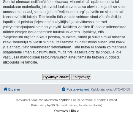
Suostut olemaan esittämättä loukkaavaa, vihamielistä, epämoraalista tai
muutakaan materiaalia, joka voisi loukata voimassa olevia lakeja oli se sitten
omassa maassasi, se maa, johon "Veljesseura.org"-palvelin on sijoitettu tai
kansainvälisiä lakeja. Toimimalla tätä vastoin voidaan sinut välittömästi ja
lopullisesti poistaa järjestelmän käyttäjistä ja tarvittaessa internet-
yhteydentarjoajaasi otetaan yhteyttä. Kaikkien viestien IP-osoite tallennetaan
näiden ehtojen noudattamisen tarkkailua varten. Hyväksyt, että
"Veljesseura.org" on oikeus poistaa, muokata, siirtää ja sulkea mikä tahansa
keskusteluketju tai viesti niin halutessamme. Suostut myös siihen, että kaikki
yllä annettu tieto tallennetaan tietokantaan. Tätä tietoa ei anneta kolmannelle
osapuolelle ilman suostumustasi, mutta "Veljesseura.org" tai phpBB ei ole
vastuussa mahdollisen tietoturvamurron aiheuttamasta tietojen vuodosta
ulkopuolisille tahoille.
Etusivu
Poista evästeet
Kaikki ajat ovat
UTC+03:00
Keskustelufoorumin ohjelmisto
phpBB
® Forum Software © phpBB Limited
Käännös: phpBB Suomi (lurttinen, harritapio, Pettis)
Yksityisyys
|
Ehdot