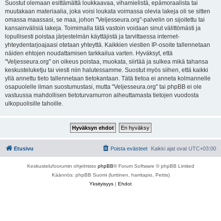
Suostut olemaan esittämättä loukkaavaa, vihamielistä, epämoraalista tai
muutakaan materiaalia, joka voisi loukata voimassa olevia lakeja oli se sitten
omassa maassasi, se maa, johon "Veljesseura.org"-palvelin on sijoitettu tai
kansainvälisiä lakeja. Toimimalla tätä vastoin voidaan sinut välittömästi ja
lopullisesti poistaa järjestelmän käyttäjistä ja tarvittaessa internet-
yhteydentarjoajaasi otetaan yhteyttä. Kaikkien viestien IP-osoite tallennetaan
näiden ehtojen noudattamisen tarkkailua varten. Hyväksyt, että
"Veljesseura.org" on oikeus poistaa, muokata, siirtää ja sulkea mikä tahansa
keskusteluketju tai viesti niin halutessamme. Suostut myös siihen, että kaikki
yllä annettu tieto tallennetaan tietokantaan. Tätä tietoa ei anneta kolmannelle
osapuolelle ilman suostumustasi, mutta "Veljesseura.org" tai phpBB ei ole
vastuussa mahdollisen tietoturvamurron aiheuttamasta tietojen vuodosta
ulkopuolisille tahoille.
Etusivu
Poista evästeet
Kaikki ajat ovat
UTC+03:00
Keskustelufoorumin ohjelmisto
phpBB
® Forum Software © phpBB Limited
Käännös: phpBB Suomi (lurttinen, harritapio, Pettis)
Yksityisyys
|
Ehdot