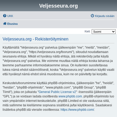
Veljesseura.org
UKK
Kirjaudu sisään
Etusivu
Kieli:
Veljesseura.org - Rekisteröityminen
Käyttämällä "Veljesseura.org" palvelua (jälkeenpäin "me", "meitä", "meidän",
"Veljesseura.org", "https://veljesseura.org/foorumi"), sitoudut noudattamaan
seuraavia ehtoja. Mikäli et hyväksy näitä ehtoja, älä rekisteröidy ja/tai käytä
"Veljesseura.org"-palvelua. Me voimme muuttaa näitä ehtoja koska tahansa ja
teemme parhaamme informoidaksemme sinua. On kuitenkin suositeltavaa
lukea nämä ehdot säännöllisesti, koska "Veljesseura.org"-palvelun käyttö vaatii
että hyväksyt nämä ehdot siinä muodossa, kuin ne on päivitetty tai korjattu.
Keskustelufoorumimme käyttää phpBB-ohjelmistoa, (jälkeenpäin "he", "heidät",
"heidän", "phpBB-ohjelmisto", "www.phpbb.com", "phpBB Group", "phpBB
Tiimit"), joka on julkaistu "
General Public License v2
" -lisenssillä (jälkeenpäin
"GPL") ja se voidaan ladata osoitteesta
www.phpbb.com
. phpBB-ohjelmisto luo
vain ympäristön internet-keskustelulle. phpBB Limited ei ole vastuussa siitä,
mitä sallimme tai kiellämme sopivana sisältönä ja/tai käytöksenä. Saadaksesi
lisätietoa phpBB:stä vieraile osoitteessa:
https://www.phpbb.com/
.