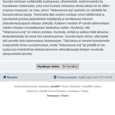
Suostut olemaan esittämättä loukkaavaa, vihamielistä, epämoraalista tai
muutakaan materiaalia, joka voisi loukata voimassa olevia lakeja oli se sitten
omassa maassasi, se maa, johon "Veljesseura.org"-palvelin on sijoitettu tai
kansainvälisiä lakeja. Toimimalla tätä vastoin voidaan sinut välittömästi ja
lopullisesti poistaa järjestelmän käyttäjistä ja tarvittaessa internet-
yhteydentarjoajaasi otetaan yhteyttä. Kaikkien viestien IP-osoite tallennetaan
näiden ehtojen noudattamisen tarkkailua varten. Hyväksyt, että
"Veljesseura.org" on oikeus poistaa, muokata, siirtää ja sulkea mikä tahansa
keskusteluketju tai viesti niin halutessamme. Suostut myös siihen, että kaikki
yllä annettu tieto tallennetaan tietokantaan. Tätä tietoa ei anneta kolmannelle
osapuolelle ilman suostumustasi, mutta "Veljesseura.org" tai phpBB ei ole
vastuussa mahdollisen tietoturvamurron aiheuttamasta tietojen vuodosta
ulkopuolisille tahoille.
Etusivu
Poista evästeet
Kaikki ajat ovat
UTC+03:00
Keskustelufoorumin ohjelmisto
phpBB
® Forum Software © phpBB Limited
Käännös: phpBB Suomi (lurttinen, harritapio, Pettis)
Yksityisyys
|
Ehdot