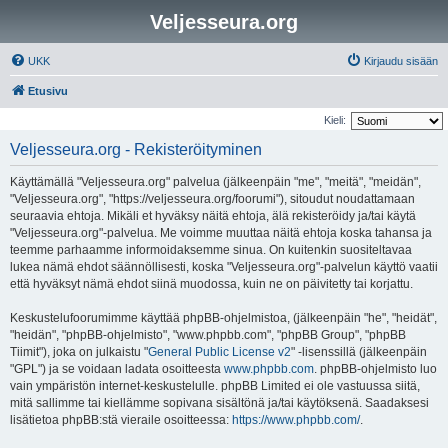
Veljesseura.org
UKK
Kirjaudu sisään
Etusivu
Kieli:
Veljesseura.org - Rekisteröityminen
Käyttämällä "Veljesseura.org" palvelua (jälkeenpäin "me", "meitä", "meidän",
"Veljesseura.org", "https://veljesseura.org/foorumi"), sitoudut noudattamaan
seuraavia ehtoja. Mikäli et hyväksy näitä ehtoja, älä rekisteröidy ja/tai käytä
"Veljesseura.org"-palvelua. Me voimme muuttaa näitä ehtoja koska tahansa ja
teemme parhaamme informoidaksemme sinua. On kuitenkin suositeltavaa
lukea nämä ehdot säännöllisesti, koska "Veljesseura.org"-palvelun käyttö vaatii
että hyväksyt nämä ehdot siinä muodossa, kuin ne on päivitetty tai korjattu.
Keskustelufoorumimme käyttää phpBB-ohjelmistoa, (jälkeenpäin "he", "heidät",
"heidän", "phpBB-ohjelmisto", "www.phpbb.com", "phpBB Group", "phpBB
Tiimit"), joka on julkaistu "
General Public License v2
" -lisenssillä (jälkeenpäin
"GPL") ja se voidaan ladata osoitteesta
www.phpbb.com
. phpBB-ohjelmisto luo
vain ympäristön internet-keskustelulle. phpBB Limited ei ole vastuussa siitä,
mitä sallimme tai kiellämme sopivana sisältönä ja/tai käytöksenä. Saadaksesi
lisätietoa phpBB:stä vieraile osoitteessa:
https://www.phpbb.com/
.