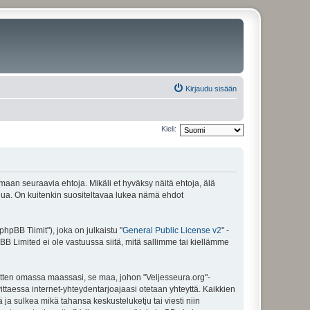
Kirjaudu sisään
Kieli:
amaan seuraavia ehtoja. Mikäli et hyväksy näitä ehtoja, älä
ua. On kuitenkin suositeltavaa lukea nämä ehdot
pBB Tiimit"), joka on julkaistu "
General Public License v2
" -
BB Limited ei ole vastuussa siitä, mitä sallimme tai kiellämme
sitten omassa maassasi, se maa, johon "Veljesseura.org"-
arvittaessa internet-yhteydentarjoajaasi otetaan yhteyttä. Kaikkien
 ja sulkea mikä tahansa keskusteluketju tai viesti niin