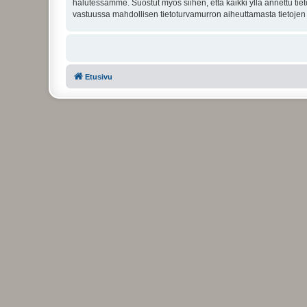
halutessamme. Suostut myös siihen, että kaikki yllä annettu tie
vastuussa mahdollisen tietoturvamurron aiheuttamasta tietojen v
Etusivu