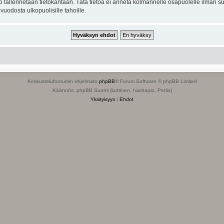
to tallennetaan tietokantaan. Tätä tietoa ei anneta kolmannelle osapuolelle ilman s
uodosta ulkopuolisille tahoille.
Keskustelufoorumin ohjelmisto
phpBB
® Forum Software © phpBB Limited
Käännös: phpBB Suomi (lurttinen, harritapio, Pettis)
Yksityisyys
|
Ehdot