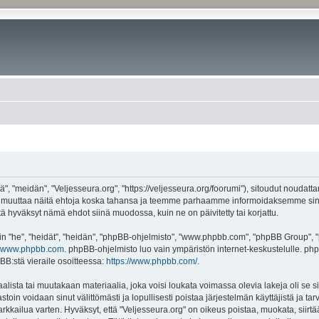
", "meidän", "Veljesseura.org", "https://veljesseura.org/foorumi"), sitoudut noudatt
mme muuttaa näitä ehtoja koska tahansa ja teemme parhaamme informoidaksemme sin
ttä hyväksyt nämä ehdot siinä muodossa, kuin ne on päivitetty tai korjattu.
"he", "heidät", "heidän", "phpBB-ohjelmisto", "www.phpbb.com", "phpBB Group", "ph
www.phpbb.com
. phpBB-ohjelmisto luo vain ympäristön internet-keskustelulle. php
BB:stä vieraile osoitteessa:
https://www.phpbb.com/
.
lista tai muutakaan materiaalia, joka voisi loukata voimassa olevia lakeja oli se 
vastoin voidaan sinut välittömästi ja lopullisesti poistaa järjestelmän käyttäjistä ja t
kkailua varten. Hyväksyt, että "Veljesseura.org" on oikeus poistaa, muokata, siirtää