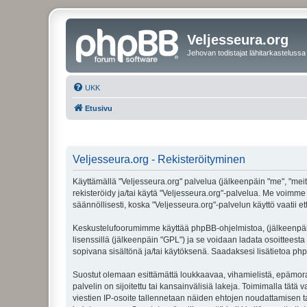
Veljesseura.org
Jehovan todistajat lähitarkastelussa
UKK
Etusivu
Veljesseura.org - Rekisteröityminen
Käyttämällä "Veljesseura.org" palvelua (jälkeenpäin "me", "meitä
rekisteröidy ja/tai käytä "Veljesseura.org"-palvelua. Me voi
säännöllisesti, koska "Veljesseura.org"-palvelun käyttö vaatii e
Keskustelufoorumimme käyttää phpBB-ohjelmistoa, (jälkeenpäin 
lisenssillä (jälkeenpäin "GPL") ja se voidaan ladata osoitteesta
sopivana sisältönä ja/tai käytöksenä. Saadaksesi lisätietoa php
Suostut olemaan esittämättä loukkaavaa, vihamielistä, epämoraa
palvelin on sijoitettu tai kansainvälisiä lakeja. Toimimalla tätä 
viestien IP-osoite tallennetaan näiden ehtojen noudattamisen tar