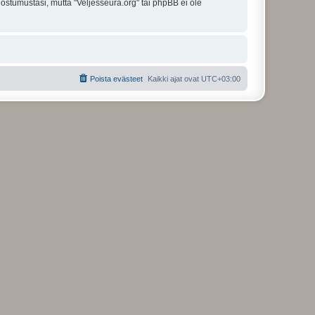
uostumustasi, mutta "Veljesseura.org" tai phpBB ei ole
Poista evästeet
Kaikki ajat ovat
UTC+03:00