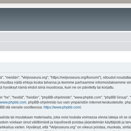
", "meidän", "Veljesseura.org", "https://veljesseura.org/foorumi"), sitoudut noudatt
mme muuttaa näitä ehtoja koska tahansa ja teemme parhaamme informoidaksemme sin
ttä hyväksyt nämä ehdot siinä muodossa, kuin ne on päivitetty tai korjattu.
"he", "heidät", "heidän", "phpBB-ohjelmisto", "www.phpbb.com", "phpBB Group", "ph
www.phpbb.com
. phpBB-ohjelmisto luo vain ympäristön internet-keskustelulle. php
BB:stä vieraile osoitteessa:
https://www.phpbb.com/
.
lista tai muutakaan materiaalia, joka voisi loukata voimassa olevia lakeja oli se 
vastoin voidaan sinut välittömästi ja lopullisesti poistaa järjestelmän käyttäjistä ja t
kkailua varten. Hyväksyt, että "Veljesseura.org" on oikeus poistaa, muokata, siirtää