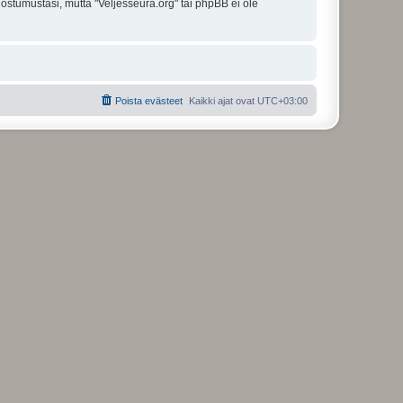
uostumustasi, mutta "Veljesseura.org" tai phpBB ei ole
Poista evästeet
Kaikki ajat ovat
UTC+03:00