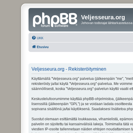
Veljesseura.org
Jehovan todistajat lähitarkastelussa
UKK
Etusivu
Veljesseura.org - Rekisteröityminen
Käyttämällä "Veljesseura.org" palvelua (jälkeenpäin "me", "meitä
rekisteröidy ja/tai käytä "Veljesseura.org"-palvelua. Me voi
säännöllisesti, koska "Veljesseura.org"-palvelun käyttö vaatii e
Keskustelufoorumimme käyttää phpBB-ohjelmistoa, (jälkeenpäin 
lisenssillä (jälkeenpäin "GPL") ja se voidaan ladata osoitteesta
sopivana sisältönä ja/tai käytöksenä. Saadaksesi lisätietoa php
Suostut olemaan esittämättä loukkaavaa, vihamielistä, epämoraa
palvelin on sijoitettu tai kansainvälisiä lakeja. Toimimalla tätä 
viestien IP-osoite tallennetaan näiden ehtojen noudattamisen tar