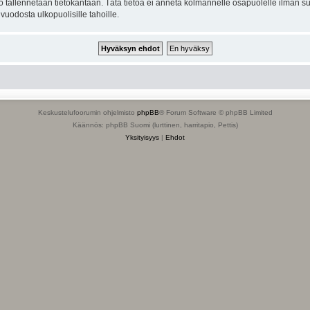
to tallennetaan tietokantaan. Tätä tietoa ei anneta kolmannelle osapuolelle ilman s
uodosta ulkopuolisille tahoille.
Keskustelufoorumin ohjelmisto
phpBB
® Forum Software © phpBB Limited
Käännös: phpBB Suomi (lurttinen, harritapio, Pettis)
Yksityisyys
|
Ehdot