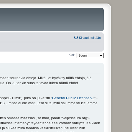
Kirjaudu sisään
Kieli:
amaan seuraavia ehtoja. Mikäli et hyväksy näitä ehtoja, älä
ua. On kuitenkin suositeltavaa lukea nämä ehdot
pBB Tiimit"), joka on julkaistu "
General Public License v2
" -
BB Limited ei ole vastuussa siitä, mitä sallimme tai kiellämme
sitten omassa maassasi, se maa, johon "Veljesseura.org"-
arvittaessa internet-yhteydentarjoajaasi otetaan yhteyttä. Kaikkien
 ja sulkea mikä tahansa keskusteluketju tai viesti niin