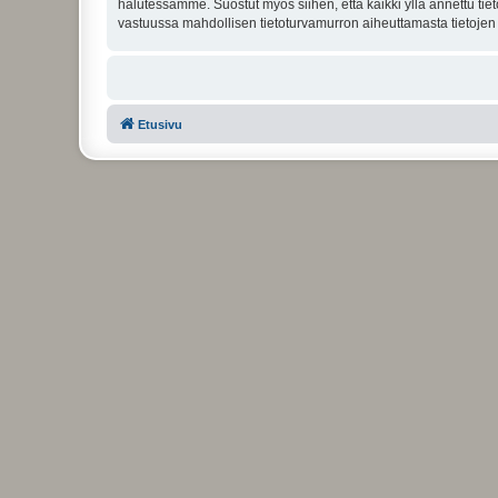
halutessamme. Suostut myös siihen, että kaikki yllä annettu tie
vastuussa mahdollisen tietoturvamurron aiheuttamasta tietojen v
Etusivu