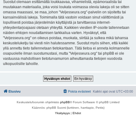
Suostut olemaan esittämättä loukkaavaa, vihamielistä, epämoraalista tai
muutakaan materiaalia, joka voisi loukata voimassa olevia lakeja oli se sitten
omassa maassasi, se maa, johon "Veljesseura.org"-palvelin on sijoitettu tai
kansainvälisiä lakeja. Toimimalla tätä vastoin voidaan sinut välittömästi ja
lopullisesti poistaa järjestelmän käyttäjistä ja tarvittaessa internet-
yhteydentarjoajaasi otetaan yhteyttä. Kaikkien viestien IP-osoite tallennetaan
näiden ehtojen noudattamisen tarkkailua varten. Hyväksyt, että
"Veljesseura.org" on oikeus poistaa, muokata, siirtää ja sulkea mikä tahansa
keskusteluketju tai viesti niin halutessamme. Suostut myös siihen, että kaikki
yllä annettu tieto tallennetaan tietokantaan. Tätä tietoa ei anneta kolmannelle
osapuolelle ilman suostumustasi, mutta "Veljesseura.org" tai phpBB ei ole
vastuussa mahdollisen tietoturvamurron aiheuttamasta tietojen vuodosta
ulkopuolisille tahoille.
Etusivu
Poista evästeet
Kaikki ajat ovat
UTC+03:00
Keskustelufoorumin ohjelmisto
phpBB
® Forum Software © phpBB Limited
Käännös: phpBB Suomi (lurttinen, harritapio, Pettis)
Yksityisyys
|
Ehdot