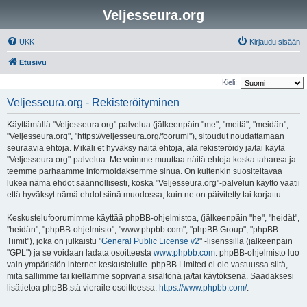
Veljesseura.org
UKK
Kirjaudu sisään
Etusivu
Kieli:
Veljesseura.org - Rekisteröityminen
Käyttämällä "Veljesseura.org" palvelua (jälkeenpäin "me", "meitä", "meidän",
"Veljesseura.org", "https://veljesseura.org/foorumi"), sitoudut noudattamaan
seuraavia ehtoja. Mikäli et hyväksy näitä ehtoja, älä rekisteröidy ja/tai käytä
"Veljesseura.org"-palvelua. Me voimme muuttaa näitä ehtoja koska tahansa ja
teemme parhaamme informoidaksemme sinua. On kuitenkin suositeltavaa
lukea nämä ehdot säännöllisesti, koska "Veljesseura.org"-palvelun käyttö vaatii
että hyväksyt nämä ehdot siinä muodossa, kuin ne on päivitetty tai korjattu.
Keskustelufoorumimme käyttää phpBB-ohjelmistoa, (jälkeenpäin "he", "heidät",
"heidän", "phpBB-ohjelmisto", "www.phpbb.com", "phpBB Group", "phpBB
Tiimit"), joka on julkaistu "
General Public License v2
" -lisenssillä (jälkeenpäin
"GPL") ja se voidaan ladata osoitteesta
www.phpbb.com
. phpBB-ohjelmisto luo
vain ympäristön internet-keskustelulle. phpBB Limited ei ole vastuussa siitä,
mitä sallimme tai kiellämme sopivana sisältönä ja/tai käytöksenä. Saadaksesi
lisätietoa phpBB:stä vieraile osoitteessa:
https://www.phpbb.com/
.