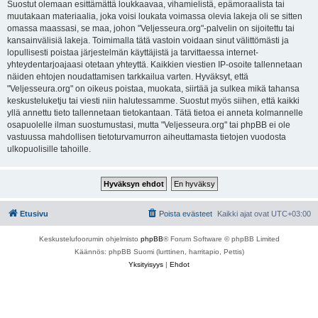
Suostut olemaan esittämättä loukkaavaa, vihamielistä, epämoraalista tai
muutakaan materiaalia, joka voisi loukata voimassa olevia lakeja oli se sitten
omassa maassasi, se maa, johon "Veljesseura.org"-palvelin on sijoitettu tai
kansainvälisiä lakeja. Toimimalla tätä vastoin voidaan sinut välittömästi ja
lopullisesti poistaa järjestelmän käyttäjistä ja tarvittaessa internet-
yhteydentarjoajaasi otetaan yhteyttä. Kaikkien viestien IP-osoite tallennetaan
näiden ehtojen noudattamisen tarkkailua varten. Hyväksyt, että
"Veljesseura.org" on oikeus poistaa, muokata, siirtää ja sulkea mikä tahansa
keskusteluketju tai viesti niin halutessamme. Suostut myös siihen, että kaikki
yllä annettu tieto tallennetaan tietokantaan. Tätä tietoa ei anneta kolmannelle
osapuolelle ilman suostumustasi, mutta "Veljesseura.org" tai phpBB ei ole
vastuussa mahdollisen tietoturvamurron aiheuttamasta tietojen vuodosta
ulkopuolisille tahoille.
Etusivu
Poista evästeet
Kaikki ajat ovat
UTC+03:00
Keskustelufoorumin ohjelmisto
phpBB
® Forum Software © phpBB Limited
Käännös: phpBB Suomi (lurttinen, harritapio, Pettis)
Yksityisyys
|
Ehdot