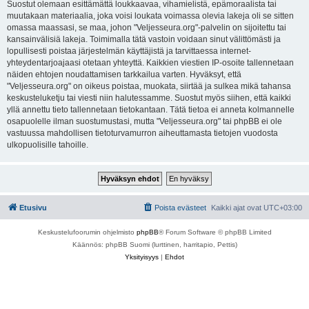
Suostut olemaan esittämättä loukkaavaa, vihamielistä, epämoraalista tai
muutakaan materiaalia, joka voisi loukata voimassa olevia lakeja oli se sitten
omassa maassasi, se maa, johon "Veljesseura.org"-palvelin on sijoitettu tai
kansainvälisiä lakeja. Toimimalla tätä vastoin voidaan sinut välittömästi ja
lopullisesti poistaa järjestelmän käyttäjistä ja tarvittaessa internet-
yhteydentarjoajaasi otetaan yhteyttä. Kaikkien viestien IP-osoite tallennetaan
näiden ehtojen noudattamisen tarkkailua varten. Hyväksyt, että
"Veljesseura.org" on oikeus poistaa, muokata, siirtää ja sulkea mikä tahansa
keskusteluketju tai viesti niin halutessamme. Suostut myös siihen, että kaikki
yllä annettu tieto tallennetaan tietokantaan. Tätä tietoa ei anneta kolmannelle
osapuolelle ilman suostumustasi, mutta "Veljesseura.org" tai phpBB ei ole
vastuussa mahdollisen tietoturvamurron aiheuttamasta tietojen vuodosta
ulkopuolisille tahoille.
Etusivu
Poista evästeet
Kaikki ajat ovat
UTC+03:00
Keskustelufoorumin ohjelmisto
phpBB
® Forum Software © phpBB Limited
Käännös: phpBB Suomi (lurttinen, harritapio, Pettis)
Yksityisyys
|
Ehdot