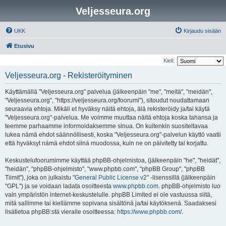
Veljesseura.org
UKK
Kirjaudu sisään
Etusivu
Kieli:
Veljesseura.org - Rekisteröityminen
Käyttämällä "Veljesseura.org" palvelua (jälkeenpäin "me", "meitä", "meidän",
"Veljesseura.org", "https://veljesseura.org/foorumi"), sitoudut noudattamaan
seuraavia ehtoja. Mikäli et hyväksy näitä ehtoja, älä rekisteröidy ja/tai käytä
"Veljesseura.org"-palvelua. Me voimme muuttaa näitä ehtoja koska tahansa ja
teemme parhaamme informoidaksemme sinua. On kuitenkin suositeltavaa
lukea nämä ehdot säännöllisesti, koska "Veljesseura.org"-palvelun käyttö vaatii
että hyväksyt nämä ehdot siinä muodossa, kuin ne on päivitetty tai korjattu.
Keskustelufoorumimme käyttää phpBB-ohjelmistoa, (jälkeenpäin "he", "heidät",
"heidän", "phpBB-ohjelmisto", "www.phpbb.com", "phpBB Group", "phpBB
Tiimit"), joka on julkaistu "
General Public License v2
" -lisenssillä (jälkeenpäin
"GPL") ja se voidaan ladata osoitteesta
www.phpbb.com
. phpBB-ohjelmisto luo
vain ympäristön internet-keskustelulle. phpBB Limited ei ole vastuussa siitä,
mitä sallimme tai kiellämme sopivana sisältönä ja/tai käytöksenä. Saadaksesi
lisätietoa phpBB:stä vieraile osoitteessa:
https://www.phpbb.com/
.