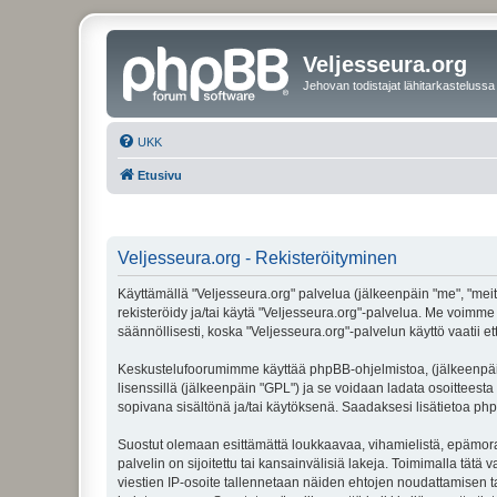
Veljesseura.org
Jehovan todistajat lähitarkastelussa
UKK
Etusivu
Veljesseura.org - Rekisteröityminen
Käyttämällä "Veljesseura.org" palvelua (jälkeenpäin "me", "meitä
rekisteröidy ja/tai käytä "Veljesseura.org"-palvelua. Me voi
säännöllisesti, koska "Veljesseura.org"-palvelun käyttö vaatii e
Keskustelufoorumimme käyttää phpBB-ohjelmistoa, (jälkeenpäin 
lisenssillä (jälkeenpäin "GPL") ja se voidaan ladata osoitteesta
sopivana sisältönä ja/tai käytöksenä. Saadaksesi lisätietoa php
Suostut olemaan esittämättä loukkaavaa, vihamielistä, epämoraa
palvelin on sijoitettu tai kansainvälisiä lakeja. Toimimalla tätä 
viestien IP-osoite tallennetaan näiden ehtojen noudattamisen tar