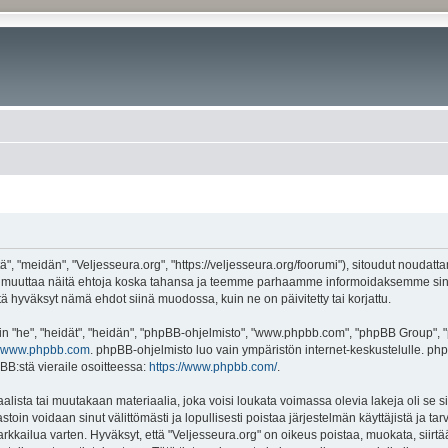
", "meidän", "Veljesseura.org", "https://veljesseura.org/foorumi"), sitoudut noudatt
mme muuttaa näitä ehtoja koska tahansa ja teemme parhaamme informoidaksemme sin
ttä hyväksyt nämä ehdot siinä muodossa, kuin ne on päivitetty tai korjattu.
"he", "heidät", "heidän", "phpBB-ohjelmisto", "www.phpbb.com", "phpBB Group", "ph
www.phpbb.com
. phpBB-ohjelmisto luo vain ympäristön internet-keskustelulle. php
BB:stä vieraile osoitteessa:
https://www.phpbb.com/
.
lista tai muutakaan materiaalia, joka voisi loukata voimassa olevia lakeja oli se 
vastoin voidaan sinut välittömästi ja lopullisesti poistaa järjestelmän käyttäjistä ja t
kkailua varten. Hyväksyt, että "Veljesseura.org" on oikeus poistaa, muokata, siirtää