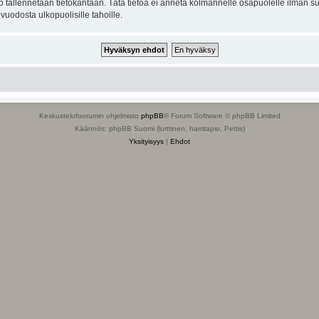
to tallennetaan tietokantaan. Tätä tietoa ei anneta kolmannelle osapuolelle ilman s
uodosta ulkopuolisille tahoille.
Keskustelufoorumin ohjelmisto
phpBB
® Forum Software © phpBB Limited
Käännös: phpBB Suomi (lurttinen, harritapio, Pettis)
Yksityisyys
|
Ehdot