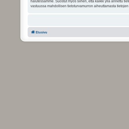
halutessamme. Suostut myös siihen, että kaikki yllä annettu tie
vastuussa mahdollisen tietoturvamurron aiheuttamasta tietojen v
Etusivu