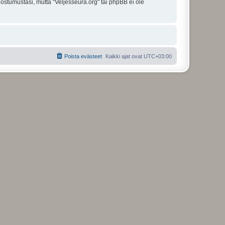
uostumustasi, mutta "Veljesseura.org" tai phpBB ei ole
Poista evästeet
Kaikki ajat ovat
UTC+03:00