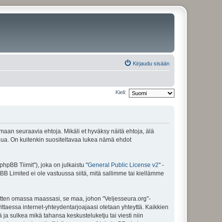
Kirjaudu sisään
Kieli:
amaan seuraavia ehtoja. Mikäli et hyväksy näitä ehtoja, älä
ua. On kuitenkin suositeltavaa lukea nämä ehdot
pBB Tiimit"), joka on julkaistu "
General Public License v2
" -
BB Limited ei ole vastuussa siitä, mitä sallimme tai kiellämme
sitten omassa maassasi, se maa, johon "Veljesseura.org"-
arvittaessa internet-yhteydentarjoajaasi otetaan yhteyttä. Kaikkien
 ja sulkea mikä tahansa keskusteluketju tai viesti niin