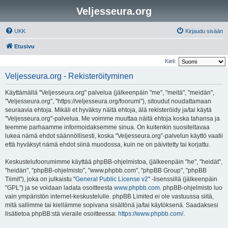
Veljesseura.org
UKK
Kirjaudu sisään
Etusivu
Kieli:
Veljesseura.org - Rekisteröityminen
Käyttämällä "Veljesseura.org" palvelua (jälkeenpäin "me", "meitä", "meidän",
"Veljesseura.org", "https://veljesseura.org/foorumi"), sitoudut noudattamaan
seuraavia ehtoja. Mikäli et hyväksy näitä ehtoja, älä rekisteröidy ja/tai käytä
"Veljesseura.org"-palvelua. Me voimme muuttaa näitä ehtoja koska tahansa ja
teemme parhaamme informoidaksemme sinua. On kuitenkin suositeltavaa
lukea nämä ehdot säännöllisesti, koska "Veljesseura.org"-palvelun käyttö vaatii
että hyväksyt nämä ehdot siinä muodossa, kuin ne on päivitetty tai korjattu.
Keskustelufoorumimme käyttää phpBB-ohjelmistoa, (jälkeenpäin "he", "heidät",
"heidän", "phpBB-ohjelmisto", "www.phpbb.com", "phpBB Group", "phpBB
Tiimit"), joka on julkaistu "
General Public License v2
" -lisenssillä (jälkeenpäin
"GPL") ja se voidaan ladata osoitteesta
www.phpbb.com
. phpBB-ohjelmisto luo
vain ympäristön internet-keskustelulle. phpBB Limited ei ole vastuussa siitä,
mitä sallimme tai kiellämme sopivana sisältönä ja/tai käytöksenä. Saadaksesi
lisätietoa phpBB:stä vieraile osoitteessa:
https://www.phpbb.com/
.