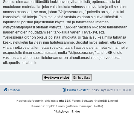
Suostut olemaan esittämättä loukkaavaa, vihamielistä, epämoraalista tai
muutakaan materiaalia, joka voisi loukata voimassa olevia lakeja oli se sitten
omassa maassasi, se maa, johon "Veljesseura.org"-palvelin on sijoitettu tai
kansainvälisiä lakeja. Toimimalla tätä vastoin voidaan sinut välittömästi ja
lopullisesti poistaa järjestelmän käyttäjistä ja tarvittaessa internet-
yhteydentarjoajaasi otetaan yhteyttä. Kaikkien viestien IP-osoite tallennetaan
näiden ehtojen noudattamisen tarkkailua varten. Hyväksyt, että
"Veljesseura.org" on oikeus poistaa, muokata, siirtää ja sulkea mikä tahansa
keskusteluketju tai viesti niin halutessamme. Suostut myös siihen, että kaikki
yllä annettu tieto tallennetaan tietokantaan. Tätä tietoa ei anneta kolmannelle
osapuolelle ilman suostumustasi, mutta "Veljesseura.org" tai phpBB ei ole
vastuussa mahdollisen tietoturvamurron aiheuttamasta tietojen vuodosta
ulkopuolisille tahoille.
Etusivu
Poista evästeet
Kaikki ajat ovat
UTC+03:00
Keskustelufoorumin ohjelmisto
phpBB
® Forum Software © phpBB Limited
Käännös: phpBB Suomi (lurttinen, harritapio, Pettis)
Yksityisyys
|
Ehdot