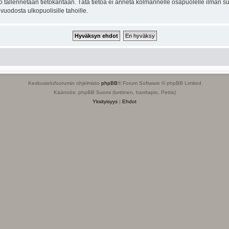
to tallennetaan tietokantaan. Tätä tietoa ei anneta kolmannelle osapuolelle ilman s
uodosta ulkopuolisille tahoille.
Keskustelufoorumin ohjelmisto
phpBB
® Forum Software © phpBB Limited
Käännös: phpBB Suomi (lurttinen, harritapio, Pettis)
Yksityisyys
|
Ehdot