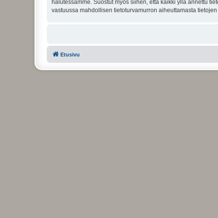
halutessamme. Suostut myös siihen, että kaikki yllä annettu tie
vastuussa mahdollisen tietoturvamurron aiheuttamasta tietojen v
Etusivu