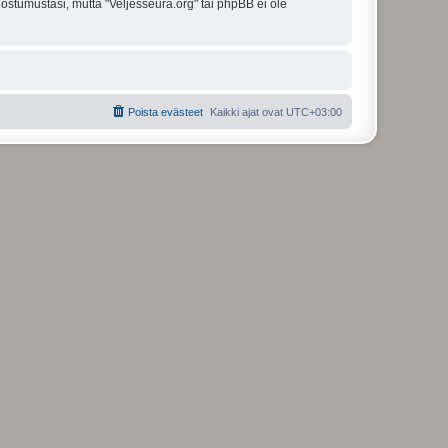
uostumustasi, mutta "Veljesseura.org" tai phpBB ei ole
Poista evästeet
Kaikki ajat ovat
UTC+03:00