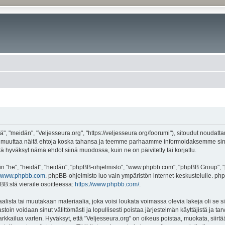
", "meidän", "Veljesseura.org", "https://veljesseura.org/foorumi"), sitoudut noudatt
mme muuttaa näitä ehtoja koska tahansa ja teemme parhaamme informoidaksemme sin
ttä hyväksyt nämä ehdot siinä muodossa, kuin ne on päivitetty tai korjattu.
"he", "heidät", "heidän", "phpBB-ohjelmisto", "www.phpbb.com", "phpBB Group", "ph
www.phpbb.com
. phpBB-ohjelmisto luo vain ympäristön internet-keskustelulle. php
BB:stä vieraile osoitteessa:
https://www.phpbb.com/
.
lista tai muutakaan materiaalia, joka voisi loukata voimassa olevia lakeja oli se 
vastoin voidaan sinut välittömästi ja lopullisesti poistaa järjestelmän käyttäjistä ja t
kkailua varten. Hyväksyt, että "Veljesseura.org" on oikeus poistaa, muokata, siirtää