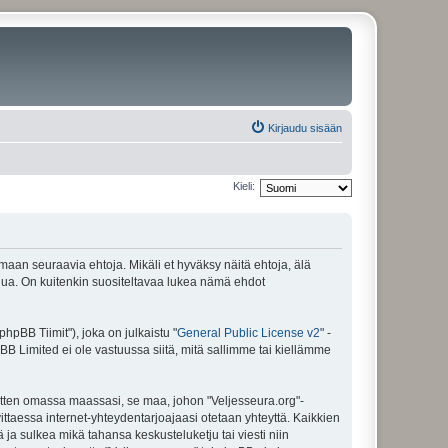
Kirjaudu sisään
Kieli:
amaan seuraavia ehtoja. Mikäli et hyväksy näitä ehtoja, älä
ua. On kuitenkin suositeltavaa lukea nämä ehdot
pBB Tiimit"), joka on julkaistu "
General Public License v2
" -
BB Limited ei ole vastuussa siitä, mitä sallimme tai kiellämme
sitten omassa maassasi, se maa, johon "Veljesseura.org"-
arvittaessa internet-yhteydentarjoajaasi otetaan yhteyttä. Kaikkien
 ja sulkea mikä tahansa keskusteluketju tai viesti niin