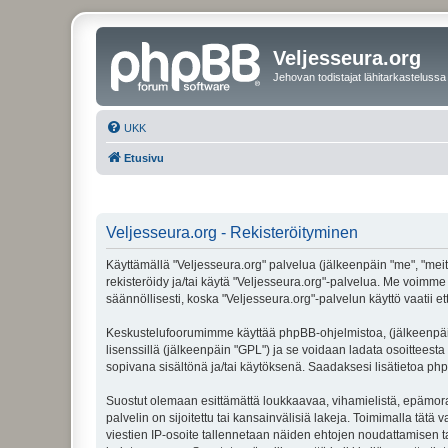
Veljesseura.org
Jehovan todistajat lähitarkastelussa
UKK
Etusivu
Veljesseura.org - Rekisteröityminen
Käyttämällä "Veljesseura.org" palvelua (jälkeenpäin "me", "meitä
rekisteröidy ja/tai käytä "Veljesseura.org"-palvelua. Me voi
säännöllisesti, koska "Veljesseura.org"-palvelun käyttö vaatii e
Keskustelufoorumimme käyttää phpBB-ohjelmistoa, (jälkeenpäin 
lisenssillä (jälkeenpäin "GPL") ja se voidaan ladata osoitteesta
sopivana sisältönä ja/tai käytöksenä. Saadaksesi lisätietoa php
Suostut olemaan esittämättä loukkaavaa, vihamielistä, epämoraa
palvelin on sijoitettu tai kansainvälisiä lakeja. Toimimalla tätä 
viestien IP-osoite tallennetaan näiden ehtojen noudattamisen tar