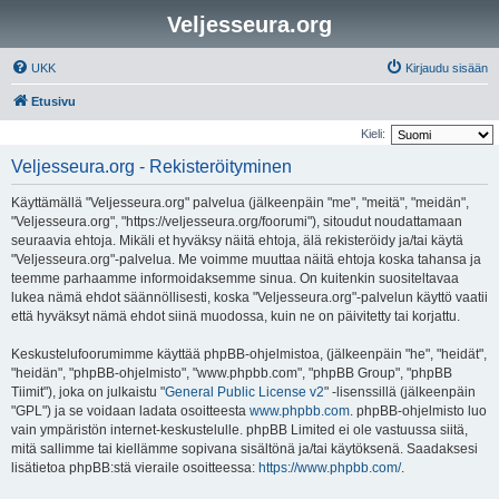
Veljesseura.org
UKK
Kirjaudu sisään
Etusivu
Kieli:
Veljesseura.org - Rekisteröityminen
Käyttämällä "Veljesseura.org" palvelua (jälkeenpäin "me", "meitä", "meidän",
"Veljesseura.org", "https://veljesseura.org/foorumi"), sitoudut noudattamaan
seuraavia ehtoja. Mikäli et hyväksy näitä ehtoja, älä rekisteröidy ja/tai käytä
"Veljesseura.org"-palvelua. Me voimme muuttaa näitä ehtoja koska tahansa ja
teemme parhaamme informoidaksemme sinua. On kuitenkin suositeltavaa
lukea nämä ehdot säännöllisesti, koska "Veljesseura.org"-palvelun käyttö vaatii
että hyväksyt nämä ehdot siinä muodossa, kuin ne on päivitetty tai korjattu.
Keskustelufoorumimme käyttää phpBB-ohjelmistoa, (jälkeenpäin "he", "heidät",
"heidän", "phpBB-ohjelmisto", "www.phpbb.com", "phpBB Group", "phpBB
Tiimit"), joka on julkaistu "
General Public License v2
" -lisenssillä (jälkeenpäin
"GPL") ja se voidaan ladata osoitteesta
www.phpbb.com
. phpBB-ohjelmisto luo
vain ympäristön internet-keskustelulle. phpBB Limited ei ole vastuussa siitä,
mitä sallimme tai kiellämme sopivana sisältönä ja/tai käytöksenä. Saadaksesi
lisätietoa phpBB:stä vieraile osoitteessa:
https://www.phpbb.com/
.