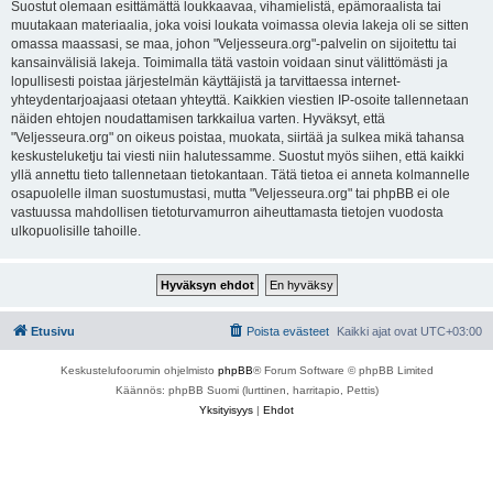
Suostut olemaan esittämättä loukkaavaa, vihamielistä, epämoraalista tai
muutakaan materiaalia, joka voisi loukata voimassa olevia lakeja oli se sitten
omassa maassasi, se maa, johon "Veljesseura.org"-palvelin on sijoitettu tai
kansainvälisiä lakeja. Toimimalla tätä vastoin voidaan sinut välittömästi ja
lopullisesti poistaa järjestelmän käyttäjistä ja tarvittaessa internet-
yhteydentarjoajaasi otetaan yhteyttä. Kaikkien viestien IP-osoite tallennetaan
näiden ehtojen noudattamisen tarkkailua varten. Hyväksyt, että
"Veljesseura.org" on oikeus poistaa, muokata, siirtää ja sulkea mikä tahansa
keskusteluketju tai viesti niin halutessamme. Suostut myös siihen, että kaikki
yllä annettu tieto tallennetaan tietokantaan. Tätä tietoa ei anneta kolmannelle
osapuolelle ilman suostumustasi, mutta "Veljesseura.org" tai phpBB ei ole
vastuussa mahdollisen tietoturvamurron aiheuttamasta tietojen vuodosta
ulkopuolisille tahoille.
Etusivu
Poista evästeet
Kaikki ajat ovat
UTC+03:00
Keskustelufoorumin ohjelmisto
phpBB
® Forum Software © phpBB Limited
Käännös: phpBB Suomi (lurttinen, harritapio, Pettis)
Yksityisyys
|
Ehdot