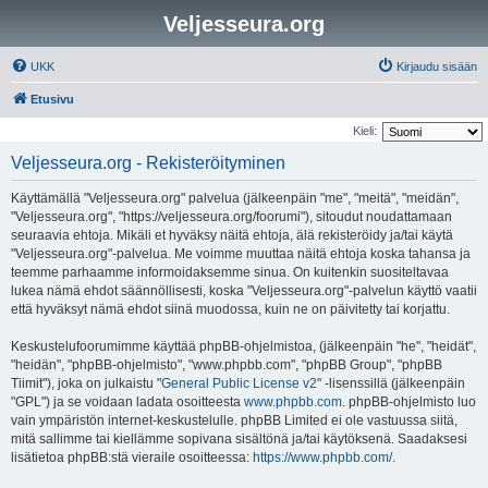
Veljesseura.org
UKK
Kirjaudu sisään
Etusivu
Kieli:
Veljesseura.org - Rekisteröityminen
Käyttämällä "Veljesseura.org" palvelua (jälkeenpäin "me", "meitä", "meidän",
"Veljesseura.org", "https://veljesseura.org/foorumi"), sitoudut noudattamaan
seuraavia ehtoja. Mikäli et hyväksy näitä ehtoja, älä rekisteröidy ja/tai käytä
"Veljesseura.org"-palvelua. Me voimme muuttaa näitä ehtoja koska tahansa ja
teemme parhaamme informoidaksemme sinua. On kuitenkin suositeltavaa
lukea nämä ehdot säännöllisesti, koska "Veljesseura.org"-palvelun käyttö vaatii
että hyväksyt nämä ehdot siinä muodossa, kuin ne on päivitetty tai korjattu.
Keskustelufoorumimme käyttää phpBB-ohjelmistoa, (jälkeenpäin "he", "heidät",
"heidän", "phpBB-ohjelmisto", "www.phpbb.com", "phpBB Group", "phpBB
Tiimit"), joka on julkaistu "
General Public License v2
" -lisenssillä (jälkeenpäin
"GPL") ja se voidaan ladata osoitteesta
www.phpbb.com
. phpBB-ohjelmisto luo
vain ympäristön internet-keskustelulle. phpBB Limited ei ole vastuussa siitä,
mitä sallimme tai kiellämme sopivana sisältönä ja/tai käytöksenä. Saadaksesi
lisätietoa phpBB:stä vieraile osoitteessa:
https://www.phpbb.com/
.