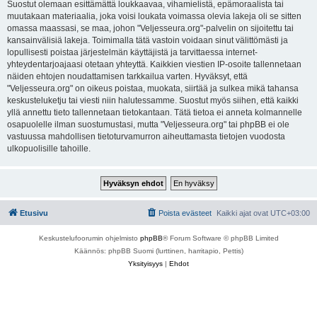
Suostut olemaan esittämättä loukkaavaa, vihamielistä, epämoraalista tai
muutakaan materiaalia, joka voisi loukata voimassa olevia lakeja oli se sitten
omassa maassasi, se maa, johon "Veljesseura.org"-palvelin on sijoitettu tai
kansainvälisiä lakeja. Toimimalla tätä vastoin voidaan sinut välittömästi ja
lopullisesti poistaa järjestelmän käyttäjistä ja tarvittaessa internet-
yhteydentarjoajaasi otetaan yhteyttä. Kaikkien viestien IP-osoite tallennetaan
näiden ehtojen noudattamisen tarkkailua varten. Hyväksyt, että
"Veljesseura.org" on oikeus poistaa, muokata, siirtää ja sulkea mikä tahansa
keskusteluketju tai viesti niin halutessamme. Suostut myös siihen, että kaikki
yllä annettu tieto tallennetaan tietokantaan. Tätä tietoa ei anneta kolmannelle
osapuolelle ilman suostumustasi, mutta "Veljesseura.org" tai phpBB ei ole
vastuussa mahdollisen tietoturvamurron aiheuttamasta tietojen vuodosta
ulkopuolisille tahoille.
Etusivu
Poista evästeet
Kaikki ajat ovat
UTC+03:00
Keskustelufoorumin ohjelmisto
phpBB
® Forum Software © phpBB Limited
Käännös: phpBB Suomi (lurttinen, harritapio, Pettis)
Yksityisyys
|
Ehdot