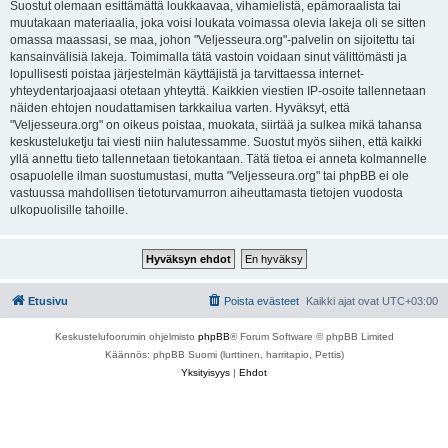
Suostut olemaan esittämättä loukkaavaa, vihamielistä, epämoraalista tai
muutakaan materiaalia, joka voisi loukata voimassa olevia lakeja oli se sitten
omassa maassasi, se maa, johon "Veljesseura.org"-palvelin on sijoitettu tai
kansainvälisiä lakeja. Toimimalla tätä vastoin voidaan sinut välittömästi ja
lopullisesti poistaa järjestelmän käyttäjistä ja tarvittaessa internet-
yhteydentarjoajaasi otetaan yhteyttä. Kaikkien viestien IP-osoite tallennetaan
näiden ehtojen noudattamisen tarkkailua varten. Hyväksyt, että
"Veljesseura.org" on oikeus poistaa, muokata, siirtää ja sulkea mikä tahansa
keskusteluketju tai viesti niin halutessamme. Suostut myös siihen, että kaikki
yllä annettu tieto tallennetaan tietokantaan. Tätä tietoa ei anneta kolmannelle
osapuolelle ilman suostumustasi, mutta "Veljesseura.org" tai phpBB ei ole
vastuussa mahdollisen tietoturvamurron aiheuttamasta tietojen vuodosta
ulkopuolisille tahoille.
Etusivu
Poista evästeet
Kaikki ajat ovat
UTC+03:00
Keskustelufoorumin ohjelmisto
phpBB
® Forum Software © phpBB Limited
Käännös: phpBB Suomi (lurttinen, harritapio, Pettis)
Yksityisyys
|
Ehdot