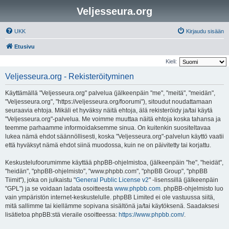
Veljesseura.org
UKK
Kirjaudu sisään
Etusivu
Kieli:
Veljesseura.org - Rekisteröityminen
Käyttämällä "Veljesseura.org" palvelua (jälkeenpäin "me", "meitä", "meidän",
"Veljesseura.org", "https://veljesseura.org/foorumi"), sitoudut noudattamaan
seuraavia ehtoja. Mikäli et hyväksy näitä ehtoja, älä rekisteröidy ja/tai käytä
"Veljesseura.org"-palvelua. Me voimme muuttaa näitä ehtoja koska tahansa ja
teemme parhaamme informoidaksemme sinua. On kuitenkin suositeltavaa
lukea nämä ehdot säännöllisesti, koska "Veljesseura.org"-palvelun käyttö vaatii
että hyväksyt nämä ehdot siinä muodossa, kuin ne on päivitetty tai korjattu.
Keskustelufoorumimme käyttää phpBB-ohjelmistoa, (jälkeenpäin "he", "heidät",
"heidän", "phpBB-ohjelmisto", "www.phpbb.com", "phpBB Group", "phpBB
Tiimit"), joka on julkaistu "
General Public License v2
" -lisenssillä (jälkeenpäin
"GPL") ja se voidaan ladata osoitteesta
www.phpbb.com
. phpBB-ohjelmisto luo
vain ympäristön internet-keskustelulle. phpBB Limited ei ole vastuussa siitä,
mitä sallimme tai kiellämme sopivana sisältönä ja/tai käytöksenä. Saadaksesi
lisätietoa phpBB:stä vieraile osoitteessa:
https://www.phpbb.com/
.