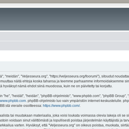
", "meidän", "Veljesseura.org", "https://veljesseura.org/foorumi"), sitoudut noudatt
mme muuttaa näitä ehtoja koska tahansa ja teemme parhaamme informoidaksemme sin
ttä hyväksyt nämä ehdot siinä muodossa, kuin ne on päivitetty tai korjattu.
"he", "heidät", "heidän", "phpBB-ohjelmisto", "www.phpbb.com", "phpBB Group", "ph
www.phpbb.com
. phpBB-ohjelmisto luo vain ympäristön internet-keskustelulle. php
BB:stä vieraile osoitteessa:
https://www.phpbb.com/
.
lista tai muutakaan materiaalia, joka voisi loukata voimassa olevia lakeja oli se 
vastoin voidaan sinut välittömästi ja lopullisesti poistaa järjestelmän käyttäjistä ja t
kkailua varten. Hyväksyt, että "Veljesseura.org" on oikeus poistaa, muokata, siirtää