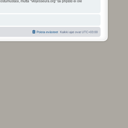
uostumustasi, mutta "Veljesseura.org" tai phpBB ei ole
Poista evästeet
Kaikki ajat ovat
UTC+03:00