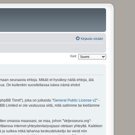
Kirjaudu sisään
Kieli:
amaan seuraavia ehtoja. Mikäli et hyväksy näitä ehtoja, älä
ua. On kuitenkin suositeltavaa lukea nämä ehdot
pBB Tiimit"), joka on julkaistu "
General Public License v2
" -
BB Limited ei ole vastuussa siitä, mitä sallimme tai kiellämme
sitten omassa maassasi, se maa, johon "Veljesseura.org"-
arvittaessa internet-yhteydentarjoajaasi otetaan yhteyttä. Kaikkien
 ja sulkea mikä tahansa keskusteluketju tai viesti niin