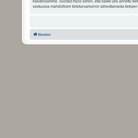
halutessamme. Suostut myös siihen, että kaikki yllä annettu tie
vastuussa mahdollisen tietoturvamurron aiheuttamasta tietojen v
Etusivu