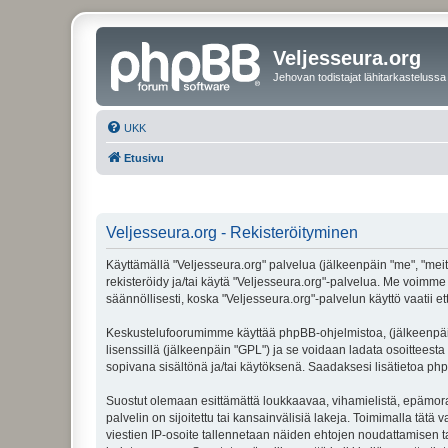
Veljesseura.org
Jehovan todistajat lähitarkastelussa
UKK
Etusivu
Veljesseura.org - Rekisteröityminen
Käyttämällä "Veljesseura.org" palvelua (jälkeenpäin "me", "meitä
rekisteröidy ja/tai käytä "Veljesseura.org"-palvelua. Me voi
säännöllisesti, koska "Veljesseura.org"-palvelun käyttö vaatii e
Keskustelufoorumimme käyttää phpBB-ohjelmistoa, (jälkeenpäin 
lisenssillä (jälkeenpäin "GPL") ja se voidaan ladata osoitteesta
sopivana sisältönä ja/tai käytöksenä. Saadaksesi lisätietoa php
Suostut olemaan esittämättä loukkaavaa, vihamielistä, epämoraa
palvelin on sijoitettu tai kansainvälisiä lakeja. Toimimalla tätä 
viestien IP-osoite tallennetaan näiden ehtojen noudattamisen tar