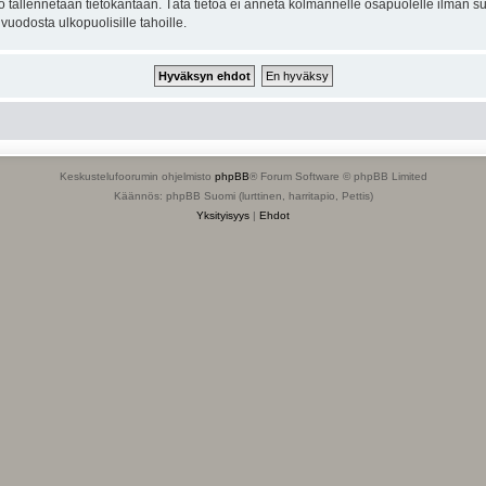
to tallennetaan tietokantaan. Tätä tietoa ei anneta kolmannelle osapuolelle ilman s
uodosta ulkopuolisille tahoille.
Keskustelufoorumin ohjelmisto
phpBB
® Forum Software © phpBB Limited
Käännös: phpBB Suomi (lurttinen, harritapio, Pettis)
Yksityisyys
|
Ehdot