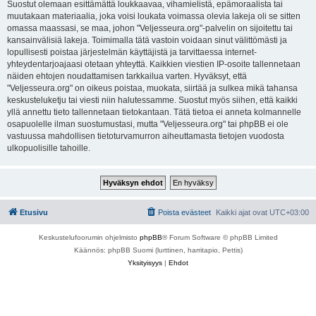
Suostut olemaan esittämättä loukkaavaa, vihamielistä, epämoraalista tai
muutakaan materiaalia, joka voisi loukata voimassa olevia lakeja oli se sitten
omassa maassasi, se maa, johon "Veljesseura.org"-palvelin on sijoitettu tai
kansainvälisiä lakeja. Toimimalla tätä vastoin voidaan sinut välittömästi ja
lopullisesti poistaa järjestelmän käyttäjistä ja tarvittaessa internet-
yhteydentarjoajaasi otetaan yhteyttä. Kaikkien viestien IP-osoite tallennetaan
näiden ehtojen noudattamisen tarkkailua varten. Hyväksyt, että
"Veljesseura.org" on oikeus poistaa, muokata, siirtää ja sulkea mikä tahansa
keskusteluketju tai viesti niin halutessamme. Suostut myös siihen, että kaikki
yllä annettu tieto tallennetaan tietokantaan. Tätä tietoa ei anneta kolmannelle
osapuolelle ilman suostumustasi, mutta "Veljesseura.org" tai phpBB ei ole
vastuussa mahdollisen tietoturvamurron aiheuttamasta tietojen vuodosta
ulkopuolisille tahoille.
Etusivu
Poista evästeet
Kaikki ajat ovat
UTC+03:00
Keskustelufoorumin ohjelmisto
phpBB
® Forum Software © phpBB Limited
Käännös: phpBB Suomi (lurttinen, harritapio, Pettis)
Yksityisyys
|
Ehdot