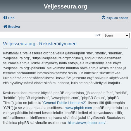
Veljesseura.org
UKK
Kirjaudu sisään
Etusivu
Kieli:
Veljesseura.org - Rekisteröityminen
Käyttämällä "Veljesseura.org" palvelua (jälkeenpäin "me", "meitä", "meidän",
"Veljesseura.org", "https://veljesseura.org/foorumi"), sitoudut noudattamaan
seuraavia ehtoja. Mikäli et hyväksy näitä ehtoja, älä rekisteröidy ja/tai käytä
"Veljesseura.org"-palvelua. Me voimme muuttaa näitä ehtoja koska tahansa ja
teemme parhaamme informoidaksemme sinua. On kuitenkin suositeltavaa
lukea nämä ehdot säännöllisesti, koska "Veljesseura.org"-palvelun käyttö vaatii
että hyväksyt nämä ehdot siinä muodossa, kuin ne on päivitetty tai korjattu.
Keskustelufoorumimme käyttää phpBB-ohjelmistoa, (jälkeenpäin "he", "heidät",
"heidän", "phpBB-ohjelmisto", "www.phpbb.com", "phpBB Group", "phpBB
Tiimit"), joka on julkaistu "
General Public License v2
" -lisenssillä (jälkeenpäin
"GPL") ja se voidaan ladata osoitteesta
www.phpbb.com
. phpBB-ohjelmisto luo
vain ympäristön internet-keskustelulle. phpBB Limited ei ole vastuussa siitä,
mitä sallimme tai kiellämme sopivana sisältönä ja/tai käytöksenä. Saadaksesi
lisätietoa phpBB:stä vieraile osoitteessa:
https://www.phpbb.com/
.