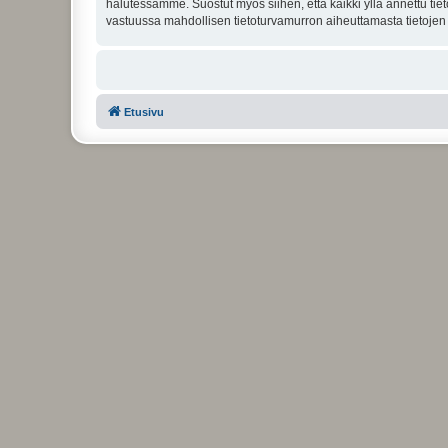
halutessamme. Suostut myös siihen, että kaikki yllä annettu tie
vastuussa mahdollisen tietoturvamurron aiheuttamasta tietojen v
Etusivu