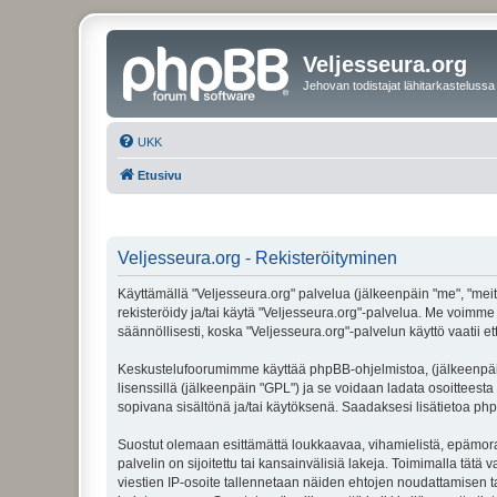
Veljesseura.org
Jehovan todistajat lähitarkastelussa
UKK
Etusivu
Veljesseura.org - Rekisteröityminen
Käyttämällä "Veljesseura.org" palvelua (jälkeenpäin "me", "meitä
rekisteröidy ja/tai käytä "Veljesseura.org"-palvelua. Me voi
säännöllisesti, koska "Veljesseura.org"-palvelun käyttö vaatii e
Keskustelufoorumimme käyttää phpBB-ohjelmistoa, (jälkeenpäin 
lisenssillä (jälkeenpäin "GPL") ja se voidaan ladata osoitteesta
sopivana sisältönä ja/tai käytöksenä. Saadaksesi lisätietoa php
Suostut olemaan esittämättä loukkaavaa, vihamielistä, epämoraa
palvelin on sijoitettu tai kansainvälisiä lakeja. Toimimalla tätä 
viestien IP-osoite tallennetaan näiden ehtojen noudattamisen tar