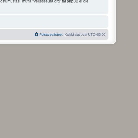
uostumustasi, mutta "Veljesseura.org" tai phpBB ei ole
Poista evästeet
Kaikki ajat ovat
UTC+03:00