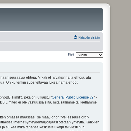
Kirjaudu sisään
Kieli:
amaan seuraavia ehtoja. Mikäli et hyväksy näitä ehtoja, älä
ua. On kuitenkin suositeltavaa lukea nämä ehdot
pBB Tiimit"), joka on julkaistu "
General Public License v2
" -
BB Limited ei ole vastuussa siitä, mitä sallimme tai kiellämme
sitten omassa maassasi, se maa, johon "Veljesseura.org"-
arvittaessa internet-yhteydentarjoajaasi otetaan yhteyttä. Kaikkien
 ja sulkea mikä tahansa keskusteluketju tai viesti niin