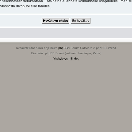
to tallennetaan tietokantaan. Tätä tietoa ei anneta kolmannelle osapuolelle ilman s
uodosta ulkopuolisille tahoille.
Keskustelufoorumin ohjelmisto
phpBB
® Forum Software © phpBB Limited
Käännös: phpBB Suomi (lurttinen, harritapio, Pettis)
Yksityisyys
|
Ehdot