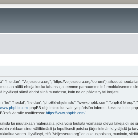
", "meidän", "Veljesseura.org", "https://veljesseura.org/foorumi"), sitoudut noudatt
mme muuttaa näitä ehtoja koska tahansa ja teemme parhaamme informoidaksemme sin
ttä hyväksyt nämä ehdot siinä muodossa, kuin ne on päivitetty tai korjattu.
"he", "heidät", "heidän", "phpBB-ohjelmisto", "www.phpbb.com", "phpBB Group", "ph
www.phpbb.com
. phpBB-ohjelmisto luo vain ympäristön internet-keskustelulle. php
BB:stä vieraile osoitteessa:
https://www.phpbb.com/
.
lista tai muutakaan materiaalia, joka voisi loukata voimassa olevia lakeja oli se 
vastoin voidaan sinut välittömästi ja lopullisesti poistaa järjestelmän käyttäjistä ja t
kkailua varten. Hyväksyt, että "Veljesseura.org" on oikeus poistaa, muokata, siirtää