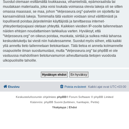
Suostut olemaan esittämättä loukkaavaa, vihamielistä, epämoraalista tai
muutakaan materiaalia, joka voisi loukata voimassa olevia lakeja oli se sitten
omassa maassasi, se maa, johon "Veljesseura.org"-palvelin on sijoitettu tai
kansainvälisiä lakeja. Toimimalla tätä vastoin voidaan sinut välittömästi ja
lopullisesti poistaa järjestelmän käyttäjistä ja tarvittaessa internet-
yhteydentarjoajaasi otetaan yhteyttä. Kaikkien viestien IP-osoite tallennetaan
näiden ehtojen noudattamisen tarkkailua varten. Hyväksyt, että
"Veljesseura.org" on oikeus poistaa, muokata, siirtää ja sulkea mikä tahansa
keskusteluketju tai viesti niin halutessamme. Suostut myös siihen, että kaikki
yllä annettu tieto tallennetaan tietokantaan. Tätä tietoa ei anneta kolmannelle
osapuolelle ilman suostumustasi, mutta "Veljesseura.org" tai phpBB ei ole
vastuussa mahdollisen tietoturvamurron aiheuttamasta tietojen vuodosta
ulkopuolisille tahoille.
Etusivu
Poista evästeet
Kaikki ajat ovat
UTC+03:00
Keskustelufoorumin ohjelmisto
phpBB
® Forum Software © phpBB Limited
Käännös: phpBB Suomi (lurttinen, harritapio, Pettis)
Yksityisyys
|
Ehdot