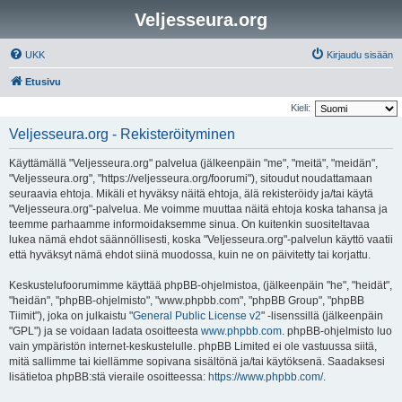
Veljesseura.org
UKK
Kirjaudu sisään
Etusivu
Kieli:
Veljesseura.org - Rekisteröityminen
Käyttämällä "Veljesseura.org" palvelua (jälkeenpäin "me", "meitä", "meidän",
"Veljesseura.org", "https://veljesseura.org/foorumi"), sitoudut noudattamaan
seuraavia ehtoja. Mikäli et hyväksy näitä ehtoja, älä rekisteröidy ja/tai käytä
"Veljesseura.org"-palvelua. Me voimme muuttaa näitä ehtoja koska tahansa ja
teemme parhaamme informoidaksemme sinua. On kuitenkin suositeltavaa
lukea nämä ehdot säännöllisesti, koska "Veljesseura.org"-palvelun käyttö vaatii
että hyväksyt nämä ehdot siinä muodossa, kuin ne on päivitetty tai korjattu.
Keskustelufoorumimme käyttää phpBB-ohjelmistoa, (jälkeenpäin "he", "heidät",
"heidän", "phpBB-ohjelmisto", "www.phpbb.com", "phpBB Group", "phpBB
Tiimit"), joka on julkaistu "
General Public License v2
" -lisenssillä (jälkeenpäin
"GPL") ja se voidaan ladata osoitteesta
www.phpbb.com
. phpBB-ohjelmisto luo
vain ympäristön internet-keskustelulle. phpBB Limited ei ole vastuussa siitä,
mitä sallimme tai kiellämme sopivana sisältönä ja/tai käytöksenä. Saadaksesi
lisätietoa phpBB:stä vieraile osoitteessa:
https://www.phpbb.com/
.