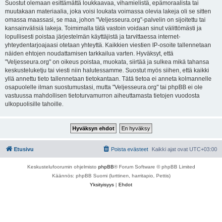
Suostut olemaan esittämättä loukkaavaa, vihamielistä, epämoraalista tai
muutakaan materiaalia, joka voisi loukata voimassa olevia lakeja oli se sitten
omassa maassasi, se maa, johon "Veljesseura.org"-palvelin on sijoitettu tai
kansainvälisiä lakeja. Toimimalla tätä vastoin voidaan sinut välittömästi ja
lopullisesti poistaa järjestelmän käyttäjistä ja tarvittaessa internet-
yhteydentarjoajaasi otetaan yhteyttä. Kaikkien viestien IP-osoite tallennetaan
näiden ehtojen noudattamisen tarkkailua varten. Hyväksyt, että
"Veljesseura.org" on oikeus poistaa, muokata, siirtää ja sulkea mikä tahansa
keskusteluketju tai viesti niin halutessamme. Suostut myös siihen, että kaikki
yllä annettu tieto tallennetaan tietokantaan. Tätä tietoa ei anneta kolmannelle
osapuolelle ilman suostumustasi, mutta "Veljesseura.org" tai phpBB ei ole
vastuussa mahdollisen tietoturvamurron aiheuttamasta tietojen vuodosta
ulkopuolisille tahoille.
Etusivu
Poista evästeet
Kaikki ajat ovat
UTC+03:00
Keskustelufoorumin ohjelmisto
phpBB
® Forum Software © phpBB Limited
Käännös: phpBB Suomi (lurttinen, harritapio, Pettis)
Yksityisyys
|
Ehdot