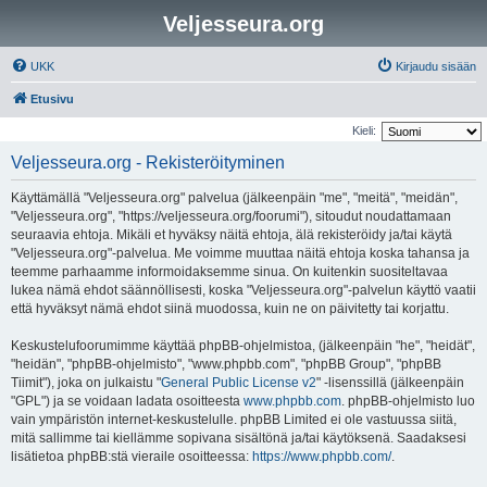
Veljesseura.org
UKK
Kirjaudu sisään
Etusivu
Kieli:
Veljesseura.org - Rekisteröityminen
Käyttämällä "Veljesseura.org" palvelua (jälkeenpäin "me", "meitä", "meidän",
"Veljesseura.org", "https://veljesseura.org/foorumi"), sitoudut noudattamaan
seuraavia ehtoja. Mikäli et hyväksy näitä ehtoja, älä rekisteröidy ja/tai käytä
"Veljesseura.org"-palvelua. Me voimme muuttaa näitä ehtoja koska tahansa ja
teemme parhaamme informoidaksemme sinua. On kuitenkin suositeltavaa
lukea nämä ehdot säännöllisesti, koska "Veljesseura.org"-palvelun käyttö vaatii
että hyväksyt nämä ehdot siinä muodossa, kuin ne on päivitetty tai korjattu.
Keskustelufoorumimme käyttää phpBB-ohjelmistoa, (jälkeenpäin "he", "heidät",
"heidän", "phpBB-ohjelmisto", "www.phpbb.com", "phpBB Group", "phpBB
Tiimit"), joka on julkaistu "
General Public License v2
" -lisenssillä (jälkeenpäin
"GPL") ja se voidaan ladata osoitteesta
www.phpbb.com
. phpBB-ohjelmisto luo
vain ympäristön internet-keskustelulle. phpBB Limited ei ole vastuussa siitä,
mitä sallimme tai kiellämme sopivana sisältönä ja/tai käytöksenä. Saadaksesi
lisätietoa phpBB:stä vieraile osoitteessa:
https://www.phpbb.com/
.