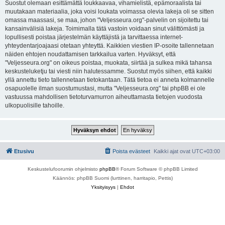
Suostut olemaan esittämättä loukkaavaa, vihamielistä, epämoraalista tai
muutakaan materiaalia, joka voisi loukata voimassa olevia lakeja oli se sitten
omassa maassasi, se maa, johon "Veljesseura.org"-palvelin on sijoitettu tai
kansainvälisiä lakeja. Toimimalla tätä vastoin voidaan sinut välittömästi ja
lopullisesti poistaa järjestelmän käyttäjistä ja tarvittaessa internet-
yhteydentarjoajaasi otetaan yhteyttä. Kaikkien viestien IP-osoite tallennetaan
näiden ehtojen noudattamisen tarkkailua varten. Hyväksyt, että
"Veljesseura.org" on oikeus poistaa, muokata, siirtää ja sulkea mikä tahansa
keskusteluketju tai viesti niin halutessamme. Suostut myös siihen, että kaikki
yllä annettu tieto tallennetaan tietokantaan. Tätä tietoa ei anneta kolmannelle
osapuolelle ilman suostumustasi, mutta "Veljesseura.org" tai phpBB ei ole
vastuussa mahdollisen tietoturvamurron aiheuttamasta tietojen vuodosta
ulkopuolisille tahoille.
Etusivu
Poista evästeet
Kaikki ajat ovat
UTC+03:00
Keskustelufoorumin ohjelmisto
phpBB
® Forum Software © phpBB Limited
Käännös: phpBB Suomi (lurttinen, harritapio, Pettis)
Yksityisyys
|
Ehdot