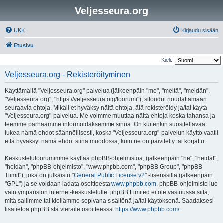
Veljesseura.org
UKK
Kirjaudu sisään
Etusivu
Kieli:
Veljesseura.org - Rekisteröityminen
Käyttämällä "Veljesseura.org" palvelua (jälkeenpäin "me", "meitä", "meidän",
"Veljesseura.org", "https://veljesseura.org/foorumi"), sitoudut noudattamaan
seuraavia ehtoja. Mikäli et hyväksy näitä ehtoja, älä rekisteröidy ja/tai käytä
"Veljesseura.org"-palvelua. Me voimme muuttaa näitä ehtoja koska tahansa ja
teemme parhaamme informoidaksemme sinua. On kuitenkin suositeltavaa
lukea nämä ehdot säännöllisesti, koska "Veljesseura.org"-palvelun käyttö vaatii
että hyväksyt nämä ehdot siinä muodossa, kuin ne on päivitetty tai korjattu.
Keskustelufoorumimme käyttää phpBB-ohjelmistoa, (jälkeenpäin "he", "heidät",
"heidän", "phpBB-ohjelmisto", "www.phpbb.com", "phpBB Group", "phpBB
Tiimit"), joka on julkaistu "
General Public License v2
" -lisenssillä (jälkeenpäin
"GPL") ja se voidaan ladata osoitteesta
www.phpbb.com
. phpBB-ohjelmisto luo
vain ympäristön internet-keskustelulle. phpBB Limited ei ole vastuussa siitä,
mitä sallimme tai kiellämme sopivana sisältönä ja/tai käytöksenä. Saadaksesi
lisätietoa phpBB:stä vieraile osoitteessa:
https://www.phpbb.com/
.