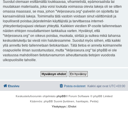
Suostut olemaan esittämättä loukkaavaa, vihamielistä, epämoraalista tai
muutakaan materiaalia, joka voisi loukata voimassa olevia lakeja oli se sitten
omassa maassasi, se maa, johon "Veljesseura.org"-palvelin on sijoitettu tai
kansainvälisiä lakeja. Toimimalla tätä vastoin voidaan sinut välittömästi ja
lopullisesti poistaa järjestelmän käyttäjistä ja tarvittaessa internet-
yhteydentarjoajaasi otetaan yhteyttä. Kaikkien viestien IP-osoite tallennetaan
näiden ehtojen noudattamisen tarkkailua varten. Hyväksyt, että
"Veljesseura.org" on oikeus poistaa, muokata, siirtää ja sulkea mikä tahansa
keskusteluketju tai viesti niin halutessamme. Suostut myös siihen, että kaikki
yllä annettu tieto tallennetaan tietokantaan. Tätä tietoa ei anneta kolmannelle
osapuolelle ilman suostumustasi, mutta "Veljesseura.org" tai phpBB ei ole
vastuussa mahdollisen tietoturvamurron aiheuttamasta tietojen vuodosta
ulkopuolisille tahoille.
Etusivu
Poista evästeet
Kaikki ajat ovat
UTC+03:00
Keskustelufoorumin ohjelmisto
phpBB
® Forum Software © phpBB Limited
Käännös: phpBB Suomi (lurttinen, harritapio, Pettis)
Yksityisyys
|
Ehdot