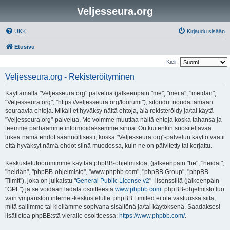
Veljesseura.org
UKK
Kirjaudu sisään
Etusivu
Kieli:
Veljesseura.org - Rekisteröityminen
Käyttämällä "Veljesseura.org" palvelua (jälkeenpäin "me", "meitä", "meidän",
"Veljesseura.org", "https://veljesseura.org/foorumi"), sitoudut noudattamaan
seuraavia ehtoja. Mikäli et hyväksy näitä ehtoja, älä rekisteröidy ja/tai käytä
"Veljesseura.org"-palvelua. Me voimme muuttaa näitä ehtoja koska tahansa ja
teemme parhaamme informoidaksemme sinua. On kuitenkin suositeltavaa
lukea nämä ehdot säännöllisesti, koska "Veljesseura.org"-palvelun käyttö vaatii
että hyväksyt nämä ehdot siinä muodossa, kuin ne on päivitetty tai korjattu.
Keskustelufoorumimme käyttää phpBB-ohjelmistoa, (jälkeenpäin "he", "heidät",
"heidän", "phpBB-ohjelmisto", "www.phpbb.com", "phpBB Group", "phpBB
Tiimit"), joka on julkaistu "
General Public License v2
" -lisenssillä (jälkeenpäin
"GPL") ja se voidaan ladata osoitteesta
www.phpbb.com
. phpBB-ohjelmisto luo
vain ympäristön internet-keskustelulle. phpBB Limited ei ole vastuussa siitä,
mitä sallimme tai kiellämme sopivana sisältönä ja/tai käytöksenä. Saadaksesi
lisätietoa phpBB:stä vieraile osoitteessa:
https://www.phpbb.com/
.