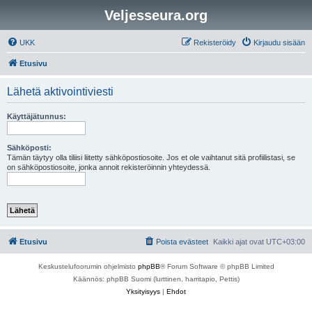
Veljesseura.org
UKK
Rekisteröidy
Kirjaudu sisään
Etusivu
Lähetä aktivointiviesti
Käyttäjätunnus:
Sähköposti:
Tämän täytyy olla tiliisi liitetty sähköpostiosoite. Jos et ole vaihtanut sitä profiilistasi, se
on sähköpostiosoite, jonka annoit rekisteröinnin yhteydessä.
Etusivu
Poista evästeet
Kaikki ajat ovat
UTC+03:00
Keskustelufoorumin ohjelmisto
phpBB
® Forum Software © phpBB Limited
Käännös: phpBB Suomi (lurttinen, harritapio, Pettis)
Yksityisyys
|
Ehdot