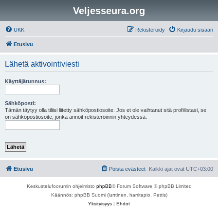
Veljesseura.org
UKK
Rekisteröidy
Kirjaudu sisään
Etusivu
Lähetä aktivointiviesti
Käyttäjätunnus:
Sähköposti:
Tämän täytyy olla tiliisi liitetty sähköpostiosoite. Jos et ole vaihtanut sitä profiilistasi, se
on sähköpostiosoite, jonka annoit rekisteröinnin yhteydessä.
Etusivu
Poista evästeet
Kaikki ajat ovat
UTC+03:00
Keskustelufoorumin ohjelmisto
phpBB
® Forum Software © phpBB Limited
Käännös: phpBB Suomi (lurttinen, harritapio, Pettis)
Yksityisyys
|
Ehdot