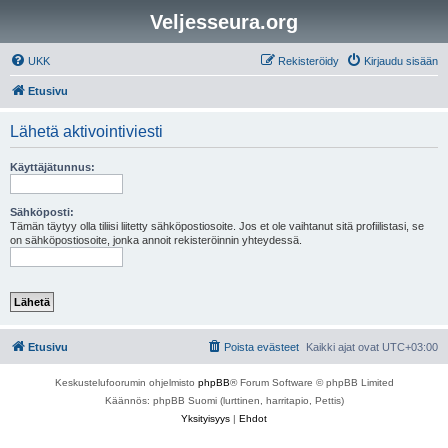
Veljesseura.org
UKK
Rekisteröidy
Kirjaudu sisään
Etusivu
Lähetä aktivointiviesti
Käyttäjätunnus:
Sähköposti:
Tämän täytyy olla tiliisi liitetty sähköpostiosoite. Jos et ole vaihtanut sitä profiilistasi, se
on sähköpostiosoite, jonka annoit rekisteröinnin yhteydessä.
Etusivu
Poista evästeet
Kaikki ajat ovat
UTC+03:00
Keskustelufoorumin ohjelmisto
phpBB
® Forum Software © phpBB Limited
Käännös: phpBB Suomi (lurttinen, harritapio, Pettis)
Yksityisyys
|
Ehdot