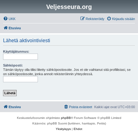
Veljesseura.org
UKK
Rekisteröidy
Kirjaudu sisään
Etusivu
Lähetä aktivointiviesti
Käyttäjätunnus:
Sähköposti:
Tämän täytyy olla tiliisi liitetty sähköpostiosoite. Jos et ole vaihtanut sitä profiilistasi, se
on sähköpostiosoite, jonka annoit rekisteröinnin yhteydessä.
Etusivu
Poista evästeet
Kaikki ajat ovat
UTC+03:00
Keskustelufoorumin ohjelmisto
phpBB
® Forum Software © phpBB Limited
Käännös: phpBB Suomi (lurttinen, harritapio, Pettis)
Yksityisyys
|
Ehdot