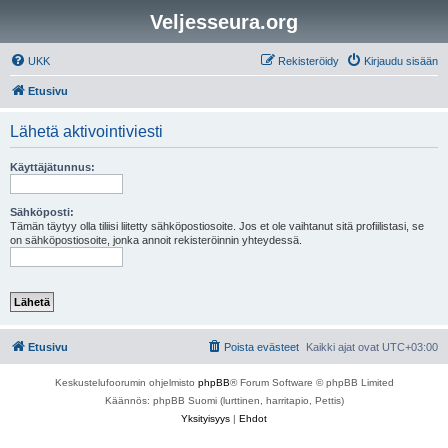
Veljesseura.org
UKK
Rekisteröidy
Kirjaudu sisään
Etusivu
Lähetä aktivointiviesti
Käyttäjätunnus:
Sähköposti:
Tämän täytyy olla tiliisi liitetty sähköpostiosoite. Jos et ole vaihtanut sitä profiilistasi, se
on sähköpostiosoite, jonka annoit rekisteröinnin yhteydessä.
Etusivu
Poista evästeet
Kaikki ajat ovat
UTC+03:00
Keskustelufoorumin ohjelmisto
phpBB
® Forum Software © phpBB Limited
Käännös: phpBB Suomi (lurttinen, harritapio, Pettis)
Yksityisyys
|
Ehdot