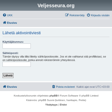
Veljesseura.org
UKK
Rekisteröidy
Kirjaudu sisään
Etusivu
Lähetä aktivointiviesti
Käyttäjätunnus:
Sähköposti:
Tämän täytyy olla tiliisi liitetty sähköpostiosoite. Jos et ole vaihtanut sitä profiilistasi, se
on sähköpostiosoite, jonka annoit rekisteröinnin yhteydessä.
Etusivu
Poista evästeet
Kaikki ajat ovat
UTC+03:00
Keskustelufoorumin ohjelmisto
phpBB
® Forum Software © phpBB Limited
Käännös: phpBB Suomi (lurttinen, harritapio, Pettis)
Yksityisyys
|
Ehdot