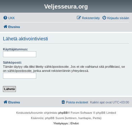
Veljesseura.org
UKK
Rekisteröidy
Kirjaudu sisään
Etusivu
Lähetä aktivointiviesti
Käyttäjätunnus:
Sähköposti:
Tämän täytyy olla tiliisi liitetty sähköpostiosoite. Jos et ole vaihtanut sitä profiilistasi, se
on sähköpostiosoite, jonka annoit rekisteröinnin yhteydessä.
Etusivu
Poista evästeet
Kaikki ajat ovat
UTC+03:00
Keskustelufoorumin ohjelmisto
phpBB
® Forum Software © phpBB Limited
Käännös: phpBB Suomi (lurttinen, harritapio, Pettis)
Yksityisyys
|
Ehdot