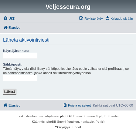
Veljesseura.org
UKK
Rekisteröidy
Kirjaudu sisään
Etusivu
Lähetä aktivointiviesti
Käyttäjätunnus:
Sähköposti:
Tämän täytyy olla tiliisi liitetty sähköpostiosoite. Jos et ole vaihtanut sitä profiilistasi, se
on sähköpostiosoite, jonka annoit rekisteröinnin yhteydessä.
Etusivu
Poista evästeet
Kaikki ajat ovat
UTC+03:00
Keskustelufoorumin ohjelmisto
phpBB
® Forum Software © phpBB Limited
Käännös: phpBB Suomi (lurttinen, harritapio, Pettis)
Yksityisyys
|
Ehdot