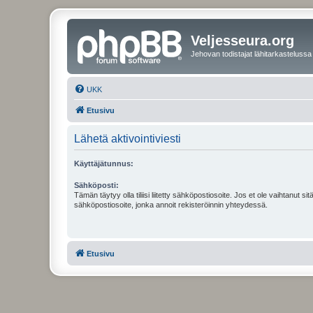
Veljesseura.org
Jehovan todistajat lähitarkastelussa
UKK
Etusivu
Lähetä aktivointiviesti
Käyttäjätunnus:
Sähköposti:
Tämän täytyy olla tiliisi liitetty sähköpostiosoite. Jos et ole vaihtanut sitä
sähköpostiosoite, jonka annoit rekisteröinnin yhteydessä.
Etusivu