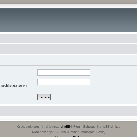
 profiilistasi, se on
Keskustelufoorumin ohjelmisto
phpBB
® Forum Software © phpBB Limited
Käännös: phpBB Suomi (lurttinen, harritapio, Pettis)