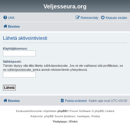
Veljesseura.org
UKK
Rekisteröidy
Kirjaudu sisään
Etusivu
Lähetä aktivointiviesti
Käyttäjätunnus:
Sähköposti:
Tämän täytyy olla tiliisi liitetty sähköpostiosoite. Jos et ole vaihtanut sitä profiilistasi, se
on sähköpostiosoite, jonka annoit rekisteröinnin yhteydessä.
Etusivu
Poista evästeet
Kaikki ajat ovat
UTC+03:00
Keskustelufoorumin ohjelmisto
phpBB
® Forum Software © phpBB Limited
Käännös: phpBB Suomi (lurttinen, harritapio, Pettis)
Yksityisyys
|
Ehdot