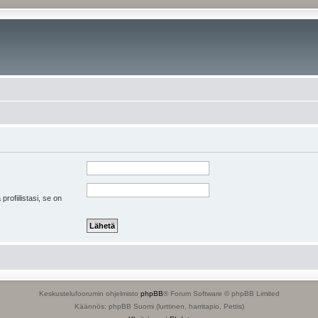
 profiilistasi, se on
Keskustelufoorumin ohjelmisto
phpBB
® Forum Software © phpBB Limited
Käännös: phpBB Suomi (lurttinen, harritapio, Pettis)