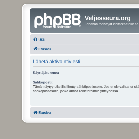
Veljesseura.org
Jehovan todistajat lähitarkastelussa
UKK
Etusivu
Lähetä aktivointiviesti
Käyttäjätunnus:
Sähköposti:
Tämän täytyy olla tiliisi liitetty sähköpostiosoite. Jos et ole vaihtanut sitä
sähköpostiosoite, jonka annoit rekisteröinnin yhteydessä.
Etusivu