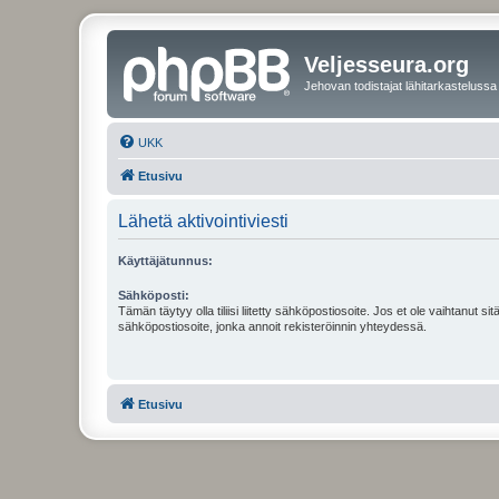
Veljesseura.org
Jehovan todistajat lähitarkastelussa
UKK
Etusivu
Lähetä aktivointiviesti
Käyttäjätunnus:
Sähköposti:
Tämän täytyy olla tiliisi liitetty sähköpostiosoite. Jos et ole vaihtanut sitä
sähköpostiosoite, jonka annoit rekisteröinnin yhteydessä.
Etusivu