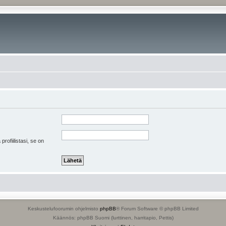
 profiilistasi, se on
Keskustelufoorumin ohjelmisto
phpBB
® Forum Software © phpBB Limited
Käännös: phpBB Suomi (lurttinen, harritapio, Pettis)