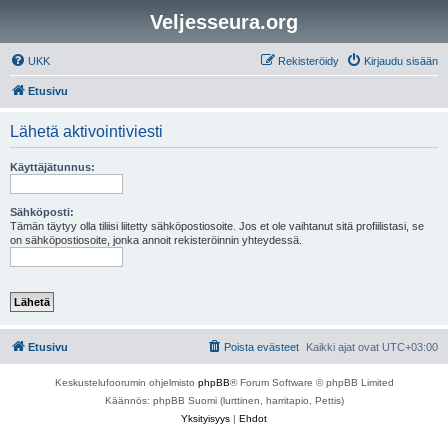
Veljesseura.org
UKK
Rekisteröidy
Kirjaudu sisään
Etusivu
Lähetä aktivointiviesti
Käyttäjätunnus:
Sähköposti:
Tämän täytyy olla tiliisi liitetty sähköpostiosoite. Jos et ole vaihtanut sitä profiilistasi, se
on sähköpostiosoite, jonka annoit rekisteröinnin yhteydessä.
Etusivu
Poista evästeet
Kaikki ajat ovat
UTC+03:00
Keskustelufoorumin ohjelmisto
phpBB
® Forum Software © phpBB Limited
Käännös: phpBB Suomi (lurttinen, harritapio, Pettis)
Yksityisyys
|
Ehdot