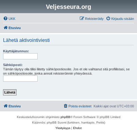
Veljesseura.org
UKK
Rekisteröidy
Kirjaudu sisään
Etusivu
Lähetä aktivointiviesti
Käyttäjätunnus:
Sähköposti:
Tämän täytyy olla tiliisi liitetty sähköpostiosoite. Jos et ole vaihtanut sitä profiilistasi, se
on sähköpostiosoite, jonka annoit rekisteröinnin yhteydessä.
Etusivu
Poista evästeet
Kaikki ajat ovat
UTC+03:00
Keskustelufoorumin ohjelmisto
phpBB
® Forum Software © phpBB Limited
Käännös: phpBB Suomi (lurttinen, harritapio, Pettis)
Yksityisyys
|
Ehdot