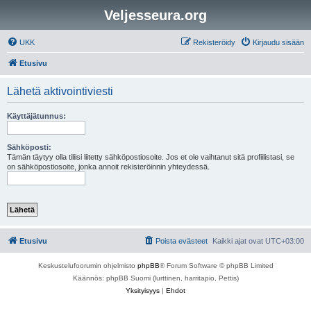
Veljesseura.org
UKK
Rekisteröidy
Kirjaudu sisään
Etusivu
Lähetä aktivointiviesti
Käyttäjätunnus:
Sähköposti:
Tämän täytyy olla tiliisi liitetty sähköpostiosoite. Jos et ole vaihtanut sitä profiilistasi, se
on sähköpostiosoite, jonka annoit rekisteröinnin yhteydessä.
Etusivu
Poista evästeet
Kaikki ajat ovat
UTC+03:00
Keskustelufoorumin ohjelmisto
phpBB
® Forum Software © phpBB Limited
Käännös: phpBB Suomi (lurttinen, harritapio, Pettis)
Yksityisyys
|
Ehdot