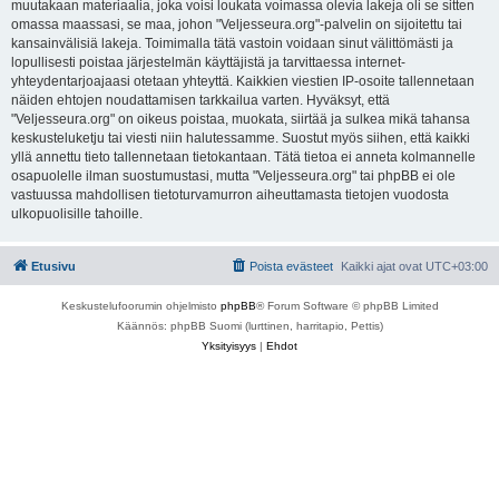
muutakaan materiaalia, joka voisi loukata voimassa olevia lakeja oli se sitten
omassa maassasi, se maa, johon "Veljesseura.org"-palvelin on sijoitettu tai
kansainvälisiä lakeja. Toimimalla tätä vastoin voidaan sinut välittömästi ja
lopullisesti poistaa järjestelmän käyttäjistä ja tarvittaessa internet-
yhteydentarjoajaasi otetaan yhteyttä. Kaikkien viestien IP-osoite tallennetaan
näiden ehtojen noudattamisen tarkkailua varten. Hyväksyt, että
"Veljesseura.org" on oikeus poistaa, muokata, siirtää ja sulkea mikä tahansa
keskusteluketju tai viesti niin halutessamme. Suostut myös siihen, että kaikki
yllä annettu tieto tallennetaan tietokantaan. Tätä tietoa ei anneta kolmannelle
osapuolelle ilman suostumustasi, mutta "Veljesseura.org" tai phpBB ei ole
vastuussa mahdollisen tietoturvamurron aiheuttamasta tietojen vuodosta
ulkopuolisille tahoille.
Etusivu
Poista evästeet
Kaikki ajat ovat
UTC+03:00
Keskustelufoorumin ohjelmisto
phpBB
® Forum Software © phpBB Limited
Käännös: phpBB Suomi (lurttinen, harritapio, Pettis)
Yksityisyys
|
Ehdot