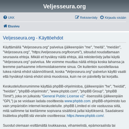
Veljesseura.org
UKK
Rekisteröidy
Kirjaudu sisään
Etusivu
Veljesseura.org - Käyttöehdot
Käyttämällä "Veljesseura.org" palvelua (jälkeenpäin "me", "meitä", "meidän",
"Veljesseura.org", "https://veljesseura.org/foorumi"), sitoudut noudattamaan
seuraavia ehtoja. Mikäli et hyväksy näitä ehtoja, älä rekisteröidy ja/tai käytä
"Veljesseura.org"-palvelua. Me voimme muuttaa näitä ehtoja koska tahansa ja
teemme parhaamme informoidaksemme sinua. On kuitenkin suositeltavaa
lukea nämä ehdot säännöllisesti, koska "Veljesseura.org"-palvelun käyttö vaatii
että hyväksyt nämä ehdot siinä muodossa, kuin ne on päivitetty tai korjattu.
Keskustelufoorumimme käyttää phpBB-ohjelmistoa, (jälkeenpäin "he", "heidät",
"heidän", "phpBB-ohjelmisto", "www.phpbb.com", "phpBB Group", "phpBB
Tiimit"), joka on julkaistu "
General Public License v2
" -lisenssillä (jälkeenpäin
"GPL") ja se voidaan ladata osoitteesta
www.phpbb.com
. phpBB-ohjelmisto luo
vain ympäristön internet-keskustelulle. phpBB Limited ei ole vastuussa siitä,
mitä sallimme tai kiellämme sopivana sisältönä ja/tai käytöksenä. Saadaksesi
lisätietoa phpBB:stä vieraile osoitteessa:
https://www.phpbb.com/
.
Suostut olemaan esittämättä loukkaavaa, vihamielistä, epämoraalista tai