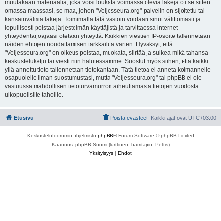
muutakaan materiaalia, joka voisi loukata voimassa olevia lakeja oli se sitten
omassa maassasi, se maa, johon "Veljesseura.org"-palvelin on sijoitettu tai
kansainvälisiä lakeja. Toimimalla tätä vastoin voidaan sinut välittömästi ja
lopullisesti poistaa järjestelmän käyttäjistä ja tarvittaessa internet-
yhteydentarjoajaasi otetaan yhteyttä. Kaikkien viestien IP-osoite tallennetaan
näiden ehtojen noudattamisen tarkkailua varten. Hyväksyt, että
"Veljesseura.org" on oikeus poistaa, muokata, siirtää ja sulkea mikä tahansa
keskusteluketju tai viesti niin halutessamme. Suostut myös siihen, että kaikki
yllä annettu tieto tallennetaan tietokantaan. Tätä tietoa ei anneta kolmannelle
osapuolelle ilman suostumustasi, mutta "Veljesseura.org" tai phpBB ei ole
vastuussa mahdollisen tietoturvamurron aiheuttamasta tietojen vuodosta
ulkopuolisille tahoille.
Etusivu
Poista evästeet
Kaikki ajat ovat
UTC+03:00
Keskustelufoorumin ohjelmisto
phpBB
® Forum Software © phpBB Limited
Käännös: phpBB Suomi (lurttinen, harritapio, Pettis)
Yksityisyys
|
Ehdot