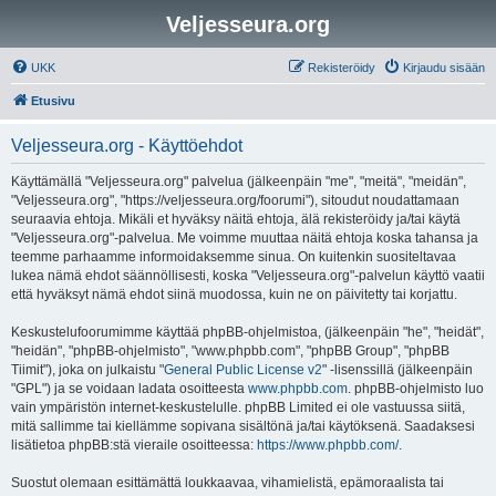
Veljesseura.org
UKK
Rekisteröidy
Kirjaudu sisään
Etusivu
Veljesseura.org - Käyttöehdot
Käyttämällä "Veljesseura.org" palvelua (jälkeenpäin "me", "meitä", "meidän",
"Veljesseura.org", "https://veljesseura.org/foorumi"), sitoudut noudattamaan
seuraavia ehtoja. Mikäli et hyväksy näitä ehtoja, älä rekisteröidy ja/tai käytä
"Veljesseura.org"-palvelua. Me voimme muuttaa näitä ehtoja koska tahansa ja
teemme parhaamme informoidaksemme sinua. On kuitenkin suositeltavaa
lukea nämä ehdot säännöllisesti, koska "Veljesseura.org"-palvelun käyttö vaatii
että hyväksyt nämä ehdot siinä muodossa, kuin ne on päivitetty tai korjattu.
Keskustelufoorumimme käyttää phpBB-ohjelmistoa, (jälkeenpäin "he", "heidät",
"heidän", "phpBB-ohjelmisto", "www.phpbb.com", "phpBB Group", "phpBB
Tiimit"), joka on julkaistu "
General Public License v2
" -lisenssillä (jälkeenpäin
"GPL") ja se voidaan ladata osoitteesta
www.phpbb.com
. phpBB-ohjelmisto luo
vain ympäristön internet-keskustelulle. phpBB Limited ei ole vastuussa siitä,
mitä sallimme tai kiellämme sopivana sisältönä ja/tai käytöksenä. Saadaksesi
lisätietoa phpBB:stä vieraile osoitteessa:
https://www.phpbb.com/
.
Suostut olemaan esittämättä loukkaavaa, vihamielistä, epämoraalista tai