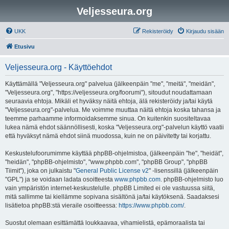
Veljesseura.org
UKK
Rekisteröidy
Kirjaudu sisään
Etusivu
Veljesseura.org - Käyttöehdot
Käyttämällä "Veljesseura.org" palvelua (jälkeenpäin "me", "meitä", "meidän",
"Veljesseura.org", "https://veljesseura.org/foorumi"), sitoudut noudattamaan
seuraavia ehtoja. Mikäli et hyväksy näitä ehtoja, älä rekisteröidy ja/tai käytä
"Veljesseura.org"-palvelua. Me voimme muuttaa näitä ehtoja koska tahansa ja
teemme parhaamme informoidaksemme sinua. On kuitenkin suositeltavaa
lukea nämä ehdot säännöllisesti, koska "Veljesseura.org"-palvelun käyttö vaatii
että hyväksyt nämä ehdot siinä muodossa, kuin ne on päivitetty tai korjattu.
Keskustelufoorumimme käyttää phpBB-ohjelmistoa, (jälkeenpäin "he", "heidät",
"heidän", "phpBB-ohjelmisto", "www.phpbb.com", "phpBB Group", "phpBB
Tiimit"), joka on julkaistu "
General Public License v2
" -lisenssillä (jälkeenpäin
"GPL") ja se voidaan ladata osoitteesta
www.phpbb.com
. phpBB-ohjelmisto luo
vain ympäristön internet-keskustelulle. phpBB Limited ei ole vastuussa siitä,
mitä sallimme tai kiellämme sopivana sisältönä ja/tai käytöksenä. Saadaksesi
lisätietoa phpBB:stä vieraile osoitteessa:
https://www.phpbb.com/
.
Suostut olemaan esittämättä loukkaavaa, vihamielistä, epämoraalista tai