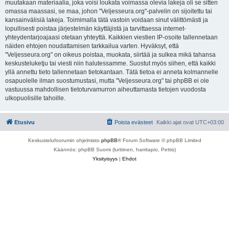
muutakaan materiaalia, joka voisi loukata voimassa olevia lakeja oli se sitten
omassa maassasi, se maa, johon "Veljesseura.org"-palvelin on sijoitettu tai
kansainvälisiä lakeja. Toimimalla tätä vastoin voidaan sinut välittömästi ja
lopullisesti poistaa järjestelmän käyttäjistä ja tarvittaessa internet-
yhteydentarjoajaasi otetaan yhteyttä. Kaikkien viestien IP-osoite tallennetaan
näiden ehtojen noudattamisen tarkkailua varten. Hyväksyt, että
"Veljesseura.org" on oikeus poistaa, muokata, siirtää ja sulkea mikä tahansa
keskusteluketju tai viesti niin halutessamme. Suostut myös siihen, että kaikki
yllä annettu tieto tallennetaan tietokantaan. Tätä tietoa ei anneta kolmannelle
osapuolelle ilman suostumustasi, mutta "Veljesseura.org" tai phpBB ei ole
vastuussa mahdollisen tietoturvamurron aiheuttamasta tietojen vuodosta
ulkopuolisille tahoille.
Etusivu
Poista evästeet
Kaikki ajat ovat
UTC+03:00
Keskustelufoorumin ohjelmisto
phpBB
® Forum Software © phpBB Limited
Käännös: phpBB Suomi (lurttinen, harritapio, Pettis)
Yksityisyys
|
Ehdot