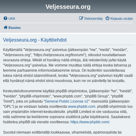
Veljesseura.org
UKK
Rekisteröidy
Kirjaudu sisään
Etusivu
Veljesseura.org - Käyttöehdot
Käyttämällä "Veljesseura.org" palvelua (jälkeenpäin "me", "meitä", "meidän",
"Veljesseura.org", "https://veljesseura.org/foorumi"), sitoudut noudattamaan
seuraavia ehtoja. Mikäli et hyväksy näitä ehtoja, älä rekisteröidy ja/tai käytä
"Veljesseura.org"-palvelua. Me voimme muuttaa näitä ehtoja koska tahansa ja
teemme parhaamme informoidaksemme sinua. On kuitenkin suositeltavaa
lukea nämä ehdot säännöllisesti, koska "Veljesseura.org"-palvelun käyttö vaatii
että hyväksyt nämä ehdot siinä muodossa, kuin ne on päivitetty tai korjattu.
Keskustelufoorumimme käyttää phpBB-ohjelmistoa, (jälkeenpäin "he", "heidät",
"heidän", "phpBB-ohjelmisto", "www.phpbb.com", "phpBB Group", "phpBB
Tiimit"), joka on julkaistu "
General Public License v2
" -lisenssillä (jälkeenpäin
"GPL") ja se voidaan ladata osoitteesta
www.phpbb.com
. phpBB-ohjelmisto luo
vain ympäristön internet-keskustelulle. phpBB Limited ei ole vastuussa siitä,
mitä sallimme tai kiellämme sopivana sisältönä ja/tai käytöksenä. Saadaksesi
lisätietoa phpBB:stä vieraile osoitteessa:
https://www.phpbb.com/
.
Suostut olemaan esittämättä loukkaavaa, vihamielistä, epämoraalista tai