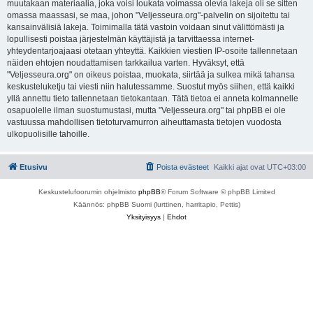
muutakaan materiaalia, joka voisi loukata voimassa olevia lakeja oli se sitten
omassa maassasi, se maa, johon "Veljesseura.org"-palvelin on sijoitettu tai
kansainvälisiä lakeja. Toimimalla tätä vastoin voidaan sinut välittömästi ja
lopullisesti poistaa järjestelmän käyttäjistä ja tarvittaessa internet-
yhteydentarjoajaasi otetaan yhteyttä. Kaikkien viestien IP-osoite tallennetaan
näiden ehtojen noudattamisen tarkkailua varten. Hyväksyt, että
"Veljesseura.org" on oikeus poistaa, muokata, siirtää ja sulkea mikä tahansa
keskusteluketju tai viesti niin halutessamme. Suostut myös siihen, että kaikki
yllä annettu tieto tallennetaan tietokantaan. Tätä tietoa ei anneta kolmannelle
osapuolelle ilman suostumustasi, mutta "Veljesseura.org" tai phpBB ei ole
vastuussa mahdollisen tietoturvamurron aiheuttamasta tietojen vuodosta
ulkopuolisille tahoille.
Etusivu
Poista evästeet
Kaikki ajat ovat
UTC+03:00
Keskustelufoorumin ohjelmisto
phpBB
® Forum Software © phpBB Limited
Käännös: phpBB Suomi (lurttinen, harritapio, Pettis)
Yksityisyys
|
Ehdot