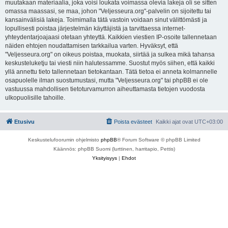
muutakaan materiaalia, joka voisi loukata voimassa olevia lakeja oli se sitten
omassa maassasi, se maa, johon "Veljesseura.org"-palvelin on sijoitettu tai
kansainvälisiä lakeja. Toimimalla tätä vastoin voidaan sinut välittömästi ja
lopullisesti poistaa järjestelmän käyttäjistä ja tarvittaessa internet-
yhteydentarjoajaasi otetaan yhteyttä. Kaikkien viestien IP-osoite tallennetaan
näiden ehtojen noudattamisen tarkkailua varten. Hyväksyt, että
"Veljesseura.org" on oikeus poistaa, muokata, siirtää ja sulkea mikä tahansa
keskusteluketju tai viesti niin halutessamme. Suostut myös siihen, että kaikki
yllä annettu tieto tallennetaan tietokantaan. Tätä tietoa ei anneta kolmannelle
osapuolelle ilman suostumustasi, mutta "Veljesseura.org" tai phpBB ei ole
vastuussa mahdollisen tietoturvamurron aiheuttamasta tietojen vuodosta
ulkopuolisille tahoille.
Etusivu
Poista evästeet
Kaikki ajat ovat
UTC+03:00
Keskustelufoorumin ohjelmisto
phpBB
® Forum Software © phpBB Limited
Käännös: phpBB Suomi (lurttinen, harritapio, Pettis)
Yksityisyys
|
Ehdot