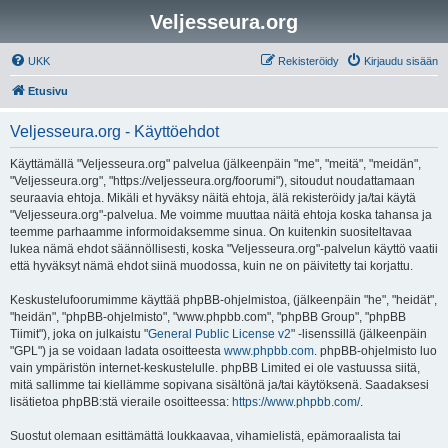
Veljesseura.org
UKK
Rekisteröidy
Kirjaudu sisään
Etusivu
Veljesseura.org - Käyttöehdot
Käyttämällä "Veljesseura.org" palvelua (jälkeenpäin "me", "meitä", "meidän",
"Veljesseura.org", "https://veljesseura.org/foorumi"), sitoudut noudattamaan
seuraavia ehtoja. Mikäli et hyväksy näitä ehtoja, älä rekisteröidy ja/tai käytä
"Veljesseura.org"-palvelua. Me voimme muuttaa näitä ehtoja koska tahansa ja
teemme parhaamme informoidaksemme sinua. On kuitenkin suositeltavaa
lukea nämä ehdot säännöllisesti, koska "Veljesseura.org"-palvelun käyttö vaatii
että hyväksyt nämä ehdot siinä muodossa, kuin ne on päivitetty tai korjattu.
Keskustelufoorumimme käyttää phpBB-ohjelmistoa, (jälkeenpäin "he", "heidät",
"heidän", "phpBB-ohjelmisto", "www.phpbb.com", "phpBB Group", "phpBB
Tiimit"), joka on julkaistu "
General Public License v2
" -lisenssillä (jälkeenpäin
"GPL") ja se voidaan ladata osoitteesta
www.phpbb.com
. phpBB-ohjelmisto luo
vain ympäristön internet-keskustelulle. phpBB Limited ei ole vastuussa siitä,
mitä sallimme tai kiellämme sopivana sisältönä ja/tai käytöksenä. Saadaksesi
lisätietoa phpBB:stä vieraile osoitteessa:
https://www.phpbb.com/
.
Suostut olemaan esittämättä loukkaavaa, vihamielistä, epämoraalista tai