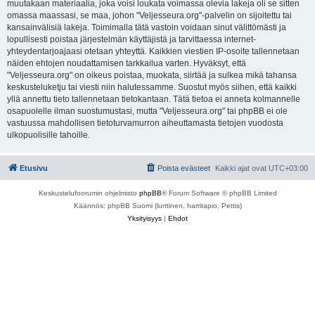
muutakaan materiaalia, joka voisi loukata voimassa olevia lakeja oli se sitten
omassa maassasi, se maa, johon "Veljesseura.org"-palvelin on sijoitettu tai
kansainvälisiä lakeja. Toimimalla tätä vastoin voidaan sinut välittömästi ja
lopullisesti poistaa järjestelmän käyttäjistä ja tarvittaessa internet-
yhteydentarjoajaasi otetaan yhteyttä. Kaikkien viestien IP-osoite tallennetaan
näiden ehtojen noudattamisen tarkkailua varten. Hyväksyt, että
"Veljesseura.org" on oikeus poistaa, muokata, siirtää ja sulkea mikä tahansa
keskusteluketju tai viesti niin halutessamme. Suostut myös siihen, että kaikki
yllä annettu tieto tallennetaan tietokantaan. Tätä tietoa ei anneta kolmannelle
osapuolelle ilman suostumustasi, mutta "Veljesseura.org" tai phpBB ei ole
vastuussa mahdollisen tietoturvamurron aiheuttamasta tietojen vuodosta
ulkopuolisille tahoille.
Etusivu
Poista evästeet
Kaikki ajat ovat
UTC+03:00
Keskustelufoorumin ohjelmisto
phpBB
® Forum Software © phpBB Limited
Käännös: phpBB Suomi (lurttinen, harritapio, Pettis)
Yksityisyys
|
Ehdot