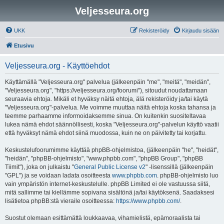
Veljesseura.org
UKK
Rekisteröidy
Kirjaudu sisään
Etusivu
Veljesseura.org - Käyttöehdot
Käyttämällä "Veljesseura.org" palvelua (jälkeenpäin "me", "meitä", "meidän",
"Veljesseura.org", "https://veljesseura.org/foorumi"), sitoudut noudattamaan
seuraavia ehtoja. Mikäli et hyväksy näitä ehtoja, älä rekisteröidy ja/tai käytä
"Veljesseura.org"-palvelua. Me voimme muuttaa näitä ehtoja koska tahansa ja
teemme parhaamme informoidaksemme sinua. On kuitenkin suositeltavaa
lukea nämä ehdot säännöllisesti, koska "Veljesseura.org"-palvelun käyttö vaatii
että hyväksyt nämä ehdot siinä muodossa, kuin ne on päivitetty tai korjattu.
Keskustelufoorumimme käyttää phpBB-ohjelmistoa, (jälkeenpäin "he", "heidät",
"heidän", "phpBB-ohjelmisto", "www.phpbb.com", "phpBB Group", "phpBB
Tiimit"), joka on julkaistu "
General Public License v2
" -lisenssillä (jälkeenpäin
"GPL") ja se voidaan ladata osoitteesta
www.phpbb.com
. phpBB-ohjelmisto luo
vain ympäristön internet-keskustelulle. phpBB Limited ei ole vastuussa siitä,
mitä sallimme tai kiellämme sopivana sisältönä ja/tai käytöksenä. Saadaksesi
lisätietoa phpBB:stä vieraile osoitteessa:
https://www.phpbb.com/
.
Suostut olemaan esittämättä loukkaavaa, vihamielistä, epämoraalista tai