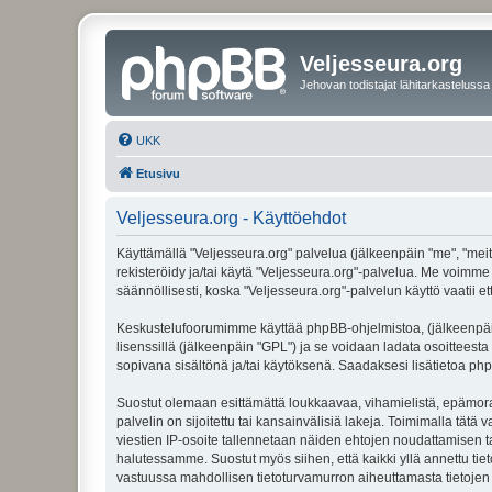
Veljesseura.org
Jehovan todistajat lähitarkastelussa
UKK
Etusivu
Veljesseura.org - Käyttöehdot
Käyttämällä "Veljesseura.org" palvelua (jälkeenpäin "me", "meitä
rekisteröidy ja/tai käytä "Veljesseura.org"-palvelua. Me voi
säännöllisesti, koska "Veljesseura.org"-palvelun käyttö vaatii e
Keskustelufoorumimme käyttää phpBB-ohjelmistoa, (jälkeenpäin 
lisenssillä (jälkeenpäin "GPL") ja se voidaan ladata osoitteesta
sopivana sisältönä ja/tai käytöksenä. Saadaksesi lisätietoa php
Suostut olemaan esittämättä loukkaavaa, vihamielistä, epämoraa
palvelin on sijoitettu tai kansainvälisiä lakeja. Toimimalla tätä 
viestien IP-osoite tallennetaan näiden ehtojen noudattamisen tar
halutessamme. Suostut myös siihen, että kaikki yllä annettu tie
vastuussa mahdollisen tietoturvamurron aiheuttamasta tietojen v