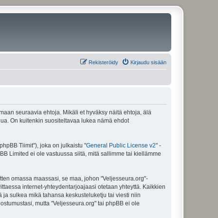
Rekisteröidy
Kirjaudu sisään
amaan seuraavia ehtoja. Mikäli et hyväksy näitä ehtoja, älä
ua. On kuitenkin suositeltavaa lukea nämä ehdot
pBB Tiimit"), joka on julkaistu "
General Public License v2
" -
BB Limited ei ole vastuussa siitä, mitä sallimme tai kiellämme
sitten omassa maassasi, se maa, johon "Veljesseura.org"-
arvittaessa internet-yhteydentarjoajaasi otetaan yhteyttä. Kaikkien
 ja sulkea mikä tahansa keskusteluketju tai viesti niin
uostumustasi, mutta "Veljesseura.org" tai phpBB ei ole