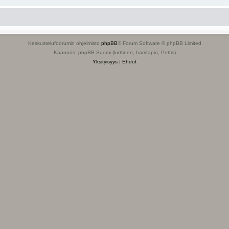
Keskustelufoorumin ohjelmisto
phpBB
® Forum Software © phpBB Limited
Käännös: phpBB Suomi (lurttinen, harritapio, Pettis)
Yksityisyys
|
Ehdot