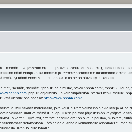
", "meidän", "Veljesseura.org", "https://veljesseura.org/foorumi"), sitoudut noudatt
mme muuttaa näitä ehtoja koska tahansa ja teemme parhaamme informoidaksemme sin
ttä hyväksyt nämä ehdot siinä muodossa, kuin ne on päivitetty tai korjattu.
"he", "heidät", "heidän", "phpBB-ohjelmisto", "www.phpbb.com", "phpBB Group", "ph
www.phpbb.com
. phpBB-ohjelmisto luo vain ympäristön internet-keskustelulle. php
BB:stä vieraile osoitteessa:
https://www.phpbb.com/
.
lista tai muutakaan materiaalia, joka voisi loukata voimassa olevia lakeja oli se 
vastoin voidaan sinut välittömästi ja lopullisesti poistaa järjestelmän käyttäjistä ja t
kkailua varten. Hyväksyt, että "Veljesseura.org" on oikeus poistaa, muokata, siirtää
to tallennetaan tietokantaan. Tätä tietoa ei anneta kolmannelle osapuolelle ilman s
uodosta ulkopuolisille tahoille.