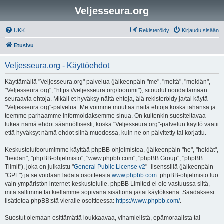
Veljesseura.org
UKK
Rekisteröidy
Kirjaudu sisään
Etusivu
Veljesseura.org - Käyttöehdot
Käyttämällä "Veljesseura.org" palvelua (jälkeenpäin "me", "meitä", "meidän",
"Veljesseura.org", "https://veljesseura.org/foorumi"), sitoudut noudattamaan
seuraavia ehtoja. Mikäli et hyväksy näitä ehtoja, älä rekisteröidy ja/tai käytä
"Veljesseura.org"-palvelua. Me voimme muuttaa näitä ehtoja koska tahansa ja
teemme parhaamme informoidaksemme sinua. On kuitenkin suositeltavaa
lukea nämä ehdot säännöllisesti, koska "Veljesseura.org"-palvelun käyttö vaatii
että hyväksyt nämä ehdot siinä muodossa, kuin ne on päivitetty tai korjattu.
Keskustelufoorumimme käyttää phpBB-ohjelmistoa, (jälkeenpäin "he", "heidät",
"heidän", "phpBB-ohjelmisto", "www.phpbb.com", "phpBB Group", "phpBB
Tiimit"), joka on julkaistu "
General Public License v2
" -lisenssillä (jälkeenpäin
"GPL") ja se voidaan ladata osoitteesta
www.phpbb.com
. phpBB-ohjelmisto luo
vain ympäristön internet-keskustelulle. phpBB Limited ei ole vastuussa siitä,
mitä sallimme tai kiellämme sopivana sisältönä ja/tai käytöksenä. Saadaksesi
lisätietoa phpBB:stä vieraile osoitteessa:
https://www.phpbb.com/
.
Suostut olemaan esittämättä loukkaavaa, vihamielistä, epämoraalista tai