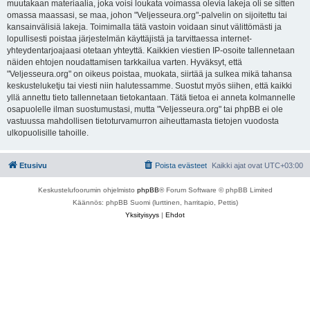
muutakaan materiaalia, joka voisi loukata voimassa olevia lakeja oli se sitten
omassa maassasi, se maa, johon "Veljesseura.org"-palvelin on sijoitettu tai
kansainvälisiä lakeja. Toimimalla tätä vastoin voidaan sinut välittömästi ja
lopullisesti poistaa järjestelmän käyttäjistä ja tarvittaessa internet-
yhteydentarjoajaasi otetaan yhteyttä. Kaikkien viestien IP-osoite tallennetaan
näiden ehtojen noudattamisen tarkkailua varten. Hyväksyt, että
"Veljesseura.org" on oikeus poistaa, muokata, siirtää ja sulkea mikä tahansa
keskusteluketju tai viesti niin halutessamme. Suostut myös siihen, että kaikki
yllä annettu tieto tallennetaan tietokantaan. Tätä tietoa ei anneta kolmannelle
osapuolelle ilman suostumustasi, mutta "Veljesseura.org" tai phpBB ei ole
vastuussa mahdollisen tietoturvamurron aiheuttamasta tietojen vuodosta
ulkopuolisille tahoille.
Etusivu
Poista evästeet
Kaikki ajat ovat
UTC+03:00
Keskustelufoorumin ohjelmisto
phpBB
® Forum Software © phpBB Limited
Käännös: phpBB Suomi (lurttinen, harritapio, Pettis)
Yksityisyys
|
Ehdot