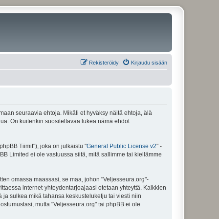
Rekisteröidy
Kirjaudu sisään
amaan seuraavia ehtoja. Mikäli et hyväksy näitä ehtoja, älä
ua. On kuitenkin suositeltavaa lukea nämä ehdot
pBB Tiimit"), joka on julkaistu "
General Public License v2
" -
BB Limited ei ole vastuussa siitä, mitä sallimme tai kiellämme
sitten omassa maassasi, se maa, johon "Veljesseura.org"-
arvittaessa internet-yhteydentarjoajaasi otetaan yhteyttä. Kaikkien
 ja sulkea mikä tahansa keskusteluketju tai viesti niin
uostumustasi, mutta "Veljesseura.org" tai phpBB ei ole