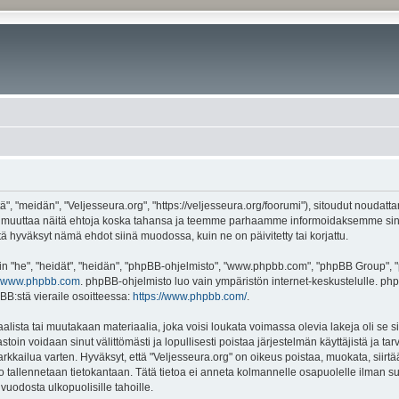
", "meidän", "Veljesseura.org", "https://veljesseura.org/foorumi"), sitoudut noudatt
mme muuttaa näitä ehtoja koska tahansa ja teemme parhaamme informoidaksemme sin
ttä hyväksyt nämä ehdot siinä muodossa, kuin ne on päivitetty tai korjattu.
"he", "heidät", "heidän", "phpBB-ohjelmisto", "www.phpbb.com", "phpBB Group", "ph
www.phpbb.com
. phpBB-ohjelmisto luo vain ympäristön internet-keskustelulle. php
BB:stä vieraile osoitteessa:
https://www.phpbb.com/
.
lista tai muutakaan materiaalia, joka voisi loukata voimassa olevia lakeja oli se 
vastoin voidaan sinut välittömästi ja lopullisesti poistaa järjestelmän käyttäjistä ja t
kkailua varten. Hyväksyt, että "Veljesseura.org" on oikeus poistaa, muokata, siirtää
to tallennetaan tietokantaan. Tätä tietoa ei anneta kolmannelle osapuolelle ilman s
uodosta ulkopuolisille tahoille.