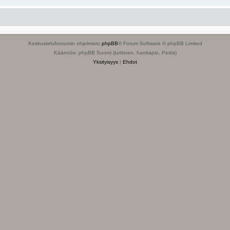
Keskustelufoorumin ohjelmisto
phpBB
® Forum Software © phpBB Limited
Käännös: phpBB Suomi (lurttinen, harritapio, Pettis)
Yksityisyys
|
Ehdot