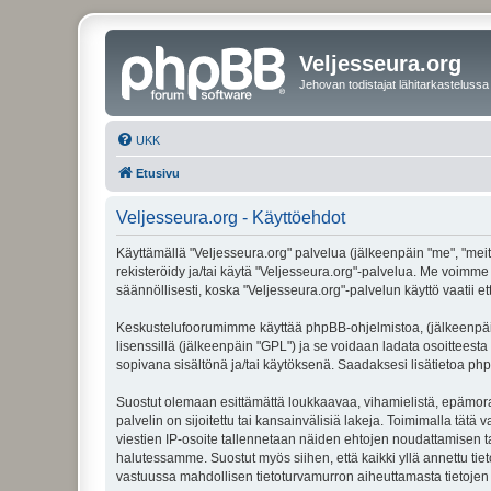
Veljesseura.org
Jehovan todistajat lähitarkastelussa
UKK
Etusivu
Veljesseura.org - Käyttöehdot
Käyttämällä "Veljesseura.org" palvelua (jälkeenpäin "me", "meitä
rekisteröidy ja/tai käytä "Veljesseura.org"-palvelua. Me voi
säännöllisesti, koska "Veljesseura.org"-palvelun käyttö vaatii e
Keskustelufoorumimme käyttää phpBB-ohjelmistoa, (jälkeenpäin 
lisenssillä (jälkeenpäin "GPL") ja se voidaan ladata osoitteesta
sopivana sisältönä ja/tai käytöksenä. Saadaksesi lisätietoa php
Suostut olemaan esittämättä loukkaavaa, vihamielistä, epämoraa
palvelin on sijoitettu tai kansainvälisiä lakeja. Toimimalla tätä 
viestien IP-osoite tallennetaan näiden ehtojen noudattamisen tar
halutessamme. Suostut myös siihen, että kaikki yllä annettu tie
vastuussa mahdollisen tietoturvamurron aiheuttamasta tietojen v