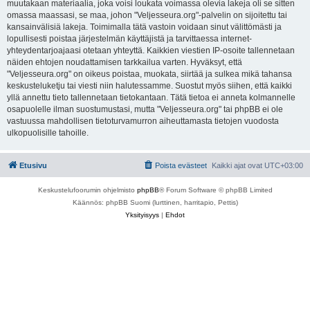
muutakaan materiaalia, joka voisi loukata voimassa olevia lakeja oli se sitten
omassa maassasi, se maa, johon "Veljesseura.org"-palvelin on sijoitettu tai
kansainvälisiä lakeja. Toimimalla tätä vastoin voidaan sinut välittömästi ja
lopullisesti poistaa järjestelmän käyttäjistä ja tarvittaessa internet-
yhteydentarjoajaasi otetaan yhteyttä. Kaikkien viestien IP-osoite tallennetaan
näiden ehtojen noudattamisen tarkkailua varten. Hyväksyt, että
"Veljesseura.org" on oikeus poistaa, muokata, siirtää ja sulkea mikä tahansa
keskusteluketju tai viesti niin halutessamme. Suostut myös siihen, että kaikki
yllä annettu tieto tallennetaan tietokantaan. Tätä tietoa ei anneta kolmannelle
osapuolelle ilman suostumustasi, mutta "Veljesseura.org" tai phpBB ei ole
vastuussa mahdollisen tietoturvamurron aiheuttamasta tietojen vuodosta
ulkopuolisille tahoille.
Etusivu
Poista evästeet
Kaikki ajat ovat
UTC+03:00
Keskustelufoorumin ohjelmisto
phpBB
® Forum Software © phpBB Limited
Käännös: phpBB Suomi (lurttinen, harritapio, Pettis)
Yksityisyys
|
Ehdot