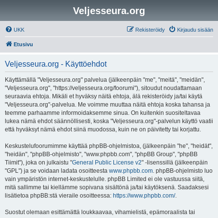
Veljesseura.org
UKK
Rekisteröidy
Kirjaudu sisään
Etusivu
Veljesseura.org - Käyttöehdot
Käyttämällä "Veljesseura.org" palvelua (jälkeenpäin "me", "meitä", "meidän",
"Veljesseura.org", "https://veljesseura.org/foorumi"), sitoudut noudattamaan
seuraavia ehtoja. Mikäli et hyväksy näitä ehtoja, älä rekisteröidy ja/tai käytä
"Veljesseura.org"-palvelua. Me voimme muuttaa näitä ehtoja koska tahansa ja
teemme parhaamme informoidaksemme sinua. On kuitenkin suositeltavaa
lukea nämä ehdot säännöllisesti, koska "Veljesseura.org"-palvelun käyttö vaatii
että hyväksyt nämä ehdot siinä muodossa, kuin ne on päivitetty tai korjattu.
Keskustelufoorumimme käyttää phpBB-ohjelmistoa, (jälkeenpäin "he", "heidät",
"heidän", "phpBB-ohjelmisto", "www.phpbb.com", "phpBB Group", "phpBB
Tiimit"), joka on julkaistu "
General Public License v2
" -lisenssillä (jälkeenpäin
"GPL") ja se voidaan ladata osoitteesta
www.phpbb.com
. phpBB-ohjelmisto luo
vain ympäristön internet-keskustelulle. phpBB Limited ei ole vastuussa siitä,
mitä sallimme tai kiellämme sopivana sisältönä ja/tai käytöksenä. Saadaksesi
lisätietoa phpBB:stä vieraile osoitteessa:
https://www.phpbb.com/
.
Suostut olemaan esittämättä loukkaavaa, vihamielistä, epämoraalista tai