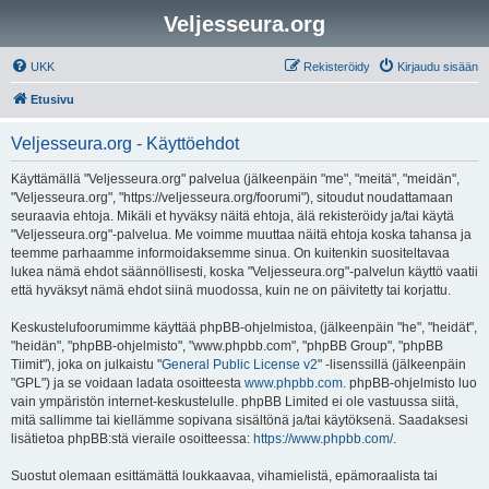
Veljesseura.org
UKK
Rekisteröidy
Kirjaudu sisään
Etusivu
Veljesseura.org - Käyttöehdot
Käyttämällä "Veljesseura.org" palvelua (jälkeenpäin "me", "meitä", "meidän",
"Veljesseura.org", "https://veljesseura.org/foorumi"), sitoudut noudattamaan
seuraavia ehtoja. Mikäli et hyväksy näitä ehtoja, älä rekisteröidy ja/tai käytä
"Veljesseura.org"-palvelua. Me voimme muuttaa näitä ehtoja koska tahansa ja
teemme parhaamme informoidaksemme sinua. On kuitenkin suositeltavaa
lukea nämä ehdot säännöllisesti, koska "Veljesseura.org"-palvelun käyttö vaatii
että hyväksyt nämä ehdot siinä muodossa, kuin ne on päivitetty tai korjattu.
Keskustelufoorumimme käyttää phpBB-ohjelmistoa, (jälkeenpäin "he", "heidät",
"heidän", "phpBB-ohjelmisto", "www.phpbb.com", "phpBB Group", "phpBB
Tiimit"), joka on julkaistu "
General Public License v2
" -lisenssillä (jälkeenpäin
"GPL") ja se voidaan ladata osoitteesta
www.phpbb.com
. phpBB-ohjelmisto luo
vain ympäristön internet-keskustelulle. phpBB Limited ei ole vastuussa siitä,
mitä sallimme tai kiellämme sopivana sisältönä ja/tai käytöksenä. Saadaksesi
lisätietoa phpBB:stä vieraile osoitteessa:
https://www.phpbb.com/
.
Suostut olemaan esittämättä loukkaavaa, vihamielistä, epämoraalista tai