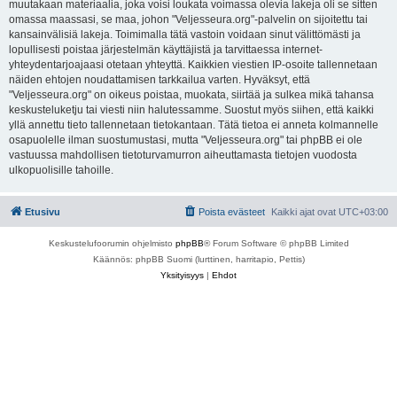
muutakaan materiaalia, joka voisi loukata voimassa olevia lakeja oli se sitten
omassa maassasi, se maa, johon "Veljesseura.org"-palvelin on sijoitettu tai
kansainvälisiä lakeja. Toimimalla tätä vastoin voidaan sinut välittömästi ja
lopullisesti poistaa järjestelmän käyttäjistä ja tarvittaessa internet-
yhteydentarjoajaasi otetaan yhteyttä. Kaikkien viestien IP-osoite tallennetaan
näiden ehtojen noudattamisen tarkkailua varten. Hyväksyt, että
"Veljesseura.org" on oikeus poistaa, muokata, siirtää ja sulkea mikä tahansa
keskusteluketju tai viesti niin halutessamme. Suostut myös siihen, että kaikki
yllä annettu tieto tallennetaan tietokantaan. Tätä tietoa ei anneta kolmannelle
osapuolelle ilman suostumustasi, mutta "Veljesseura.org" tai phpBB ei ole
vastuussa mahdollisen tietoturvamurron aiheuttamasta tietojen vuodosta
ulkopuolisille tahoille.
Etusivu
Poista evästeet
Kaikki ajat ovat
UTC+03:00
Keskustelufoorumin ohjelmisto
phpBB
® Forum Software © phpBB Limited
Käännös: phpBB Suomi (lurttinen, harritapio, Pettis)
Yksityisyys
|
Ehdot