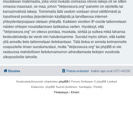
muutakaan materiaalia, joka voisi loukata voimassa olevia lakeja oli se sitten
omassa maassasi, se maa, johon "Veljesseura.org"-palvelin on sijoitettu tai
kansainvälisiä lakeja. Toimimalla tätä vastoin voidaan sinut välittömästi ja
lopullisesti poistaa järjestelmän käyttäjistä ja tarvittaessa internet-
yhteydentarjoajaasi otetaan yhteyttä. Kaikkien viestien IP-osoite tallennetaan
näiden ehtojen noudattamisen tarkkailua varten. Hyväksyt, että
"Veljesseura.org" on oikeus poistaa, muokata, siirtää ja sulkea mikä tahansa
keskusteluketju tai viesti niin halutessamme. Suostut myös siihen, että kaikki
yllä annettu tieto tallennetaan tietokantaan. Tätä tietoa ei anneta kolmannelle
osapuolelle ilman suostumustasi, mutta "Veljesseura.org" tai phpBB ei ole
vastuussa mahdollisen tietoturvamurron aiheuttamasta tietojen vuodosta
ulkopuolisille tahoille.
Etusivu
Poista evästeet
Kaikki ajat ovat
UTC+03:00
Keskustelufoorumin ohjelmisto
phpBB
® Forum Software © phpBB Limited
Käännös: phpBB Suomi (lurttinen, harritapio, Pettis)
Yksityisyys
|
Ehdot