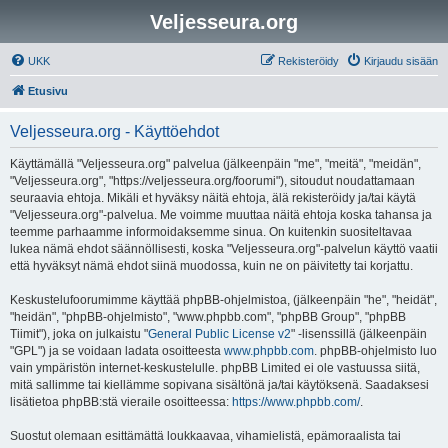
Veljesseura.org
UKK
Rekisteröidy
Kirjaudu sisään
Etusivu
Veljesseura.org - Käyttöehdot
Käyttämällä "Veljesseura.org" palvelua (jälkeenpäin "me", "meitä", "meidän",
"Veljesseura.org", "https://veljesseura.org/foorumi"), sitoudut noudattamaan
seuraavia ehtoja. Mikäli et hyväksy näitä ehtoja, älä rekisteröidy ja/tai käytä
"Veljesseura.org"-palvelua. Me voimme muuttaa näitä ehtoja koska tahansa ja
teemme parhaamme informoidaksemme sinua. On kuitenkin suositeltavaa
lukea nämä ehdot säännöllisesti, koska "Veljesseura.org"-palvelun käyttö vaatii
että hyväksyt nämä ehdot siinä muodossa, kuin ne on päivitetty tai korjattu.
Keskustelufoorumimme käyttää phpBB-ohjelmistoa, (jälkeenpäin "he", "heidät",
"heidän", "phpBB-ohjelmisto", "www.phpbb.com", "phpBB Group", "phpBB
Tiimit"), joka on julkaistu "
General Public License v2
" -lisenssillä (jälkeenpäin
"GPL") ja se voidaan ladata osoitteesta
www.phpbb.com
. phpBB-ohjelmisto luo
vain ympäristön internet-keskustelulle. phpBB Limited ei ole vastuussa siitä,
mitä sallimme tai kiellämme sopivana sisältönä ja/tai käytöksenä. Saadaksesi
lisätietoa phpBB:stä vieraile osoitteessa:
https://www.phpbb.com/
.
Suostut olemaan esittämättä loukkaavaa, vihamielistä, epämoraalista tai