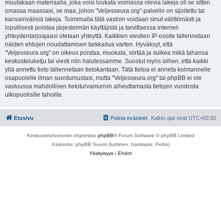
muutakaan materiaalia, joka voisi loukata voimassa olevia lakeja oli se sitten
omassa maassasi, se maa, johon "Veljesseura.org"-palvelin on sijoitettu tai
kansainvälisiä lakeja. Toimimalla tätä vastoin voidaan sinut välittömästi ja
lopullisesti poistaa järjestelmän käyttäjistä ja tarvittaessa internet-
yhteydentarjoajaasi otetaan yhteyttä. Kaikkien viestien IP-osoite tallennetaan
näiden ehtojen noudattamisen tarkkailua varten. Hyväksyt, että
"Veljesseura.org" on oikeus poistaa, muokata, siirtää ja sulkea mikä tahansa
keskusteluketju tai viesti niin halutessamme. Suostut myös siihen, että kaikki
yllä annettu tieto tallennetaan tietokantaan. Tätä tietoa ei anneta kolmannelle
osapuolelle ilman suostumustasi, mutta "Veljesseura.org" tai phpBB ei ole
vastuussa mahdollisen tietoturvamurron aiheuttamasta tietojen vuodosta
ulkopuolisille tahoille.
Etusivu
Poista evästeet
Kaikki ajat ovat
UTC+03:00
Keskustelufoorumin ohjelmisto
phpBB
® Forum Software © phpBB Limited
Käännös: phpBB Suomi (lurttinen, harritapio, Pettis)
Yksityisyys
|
Ehdot