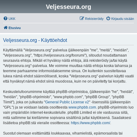
Veljesseura.org
UKK
Rekisteröidy
Kirjaudu sisään
Etusivu
Veljesseura.org - Käyttöehdot
Käyttämällä "Veljesseura.org" palvelua (jälkeenpäin "me", "meitä", "meidän",
"Veljesseura.org", "https://veljesseura.org/foorumi"), sitoudut noudattamaan
seuraavia ehtoja. Mikäli et hyväksy näitä ehtoja, älä rekisteröidy ja/tai käytä
"Veljesseura.org"-palvelua. Me voimme muuttaa näitä ehtoja koska tahansa ja
teemme parhaamme informoidaksemme sinua. On kuitenkin suositeltavaa
lukea nämä ehdot säännöllisesti, koska "Veljesseura.org"-palvelun käyttö vaatii
että hyväksyt nämä ehdot siinä muodossa, kuin ne on päivitetty tai korjattu.
Keskustelufoorumimme käyttää phpBB-ohjelmistoa, (jälkeenpäin "he", "heidät",
"heidän", "phpBB-ohjelmisto", "www.phpbb.com", "phpBB Group", "phpBB
Tiimit"), joka on julkaistu "
General Public License v2
" -lisenssillä (jälkeenpäin
"GPL") ja se voidaan ladata osoitteesta
www.phpbb.com
. phpBB-ohjelmisto luo
vain ympäristön internet-keskustelulle. phpBB Limited ei ole vastuussa siitä,
mitä sallimme tai kiellämme sopivana sisältönä ja/tai käytöksenä. Saadaksesi
lisätietoa phpBB:stä vieraile osoitteessa:
https://www.phpbb.com/
.
Suostut olemaan esittämättä loukkaavaa, vihamielistä, epämoraalista tai